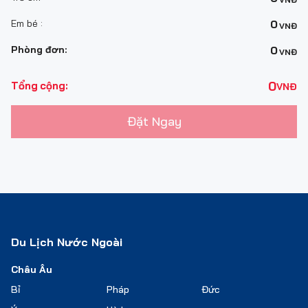
Em bé :
0
VNĐ
Phòng đơn:
0
VNĐ
0
Tổng cộng:
VNĐ
Đặt Ngay
Du Lịch Nước Ngoài
Châu Âu
Bỉ
Pháp
Đức