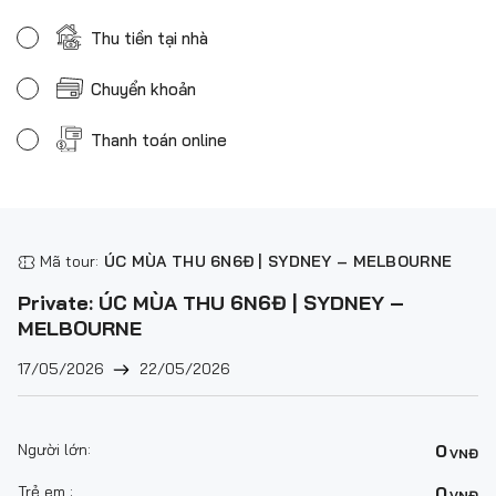
Thu tiền tại nhà
Chuyển khoản
Thanh toán online
Mã tour:
ÚC MÙA THU 6N6Đ | SYDNEY – MELBOURNE
Private: ÚC MÙA THU 6N6Đ | SYDNEY –
MELBOURNE
17/05/2026
22/05/2026
Người lớn:
0
VNĐ
Trẻ em :
0
VNĐ