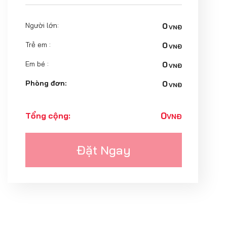
Người lớn:
0
VNĐ
Trẻ em :
0
VNĐ
Em bé :
0
VNĐ
Phòng đơn:
0
VNĐ
0
Tổng cộng:
VNĐ
Đặt Ngay