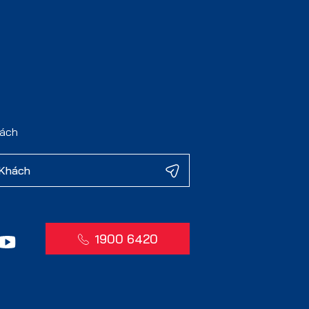
hách
1900 6420