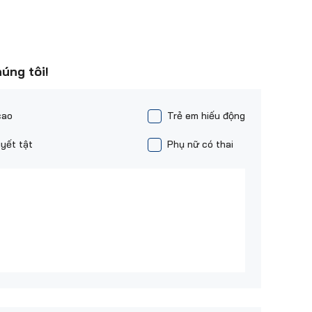
húng tôi!
cao
Trẻ em hiếu động
yết tật
Phụ nữ có thai