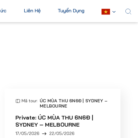
Tức
Liên Hệ
Tuyển Dụng
English
Châu Mỹ
Châu Phi
Hoa Kỳ
Ai Cập
Canada
Nam Phi
Mexico
Mauritius
Cuba
Kenya
Argentina
Mã tour:
ÚC MÙA THU 6N6Đ | SYDNEY –
Xem tất cả
MELBOURNE
Private: ÚC MÙA THU 6N6Đ |
SYDNEY – MELBOURNE
17/05/2026
22/05/2026