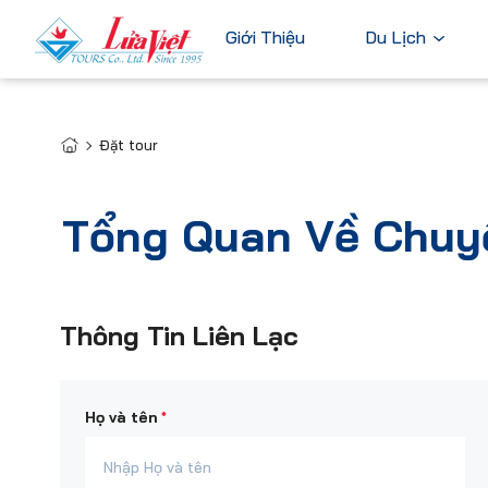
Giới Thiệu
Du Lịch
Đặt tour
Châu Âu
Du Lịch Nước Ngoài
Bỉ
Du Lịch Trong Nước
Tổng Quan Về Chuy
Pháp
Tour Cao Cấp
Đức
Ý
Thông Tin Liên Lạc
Hà Lan
Xem tất c
*
Họ và tên