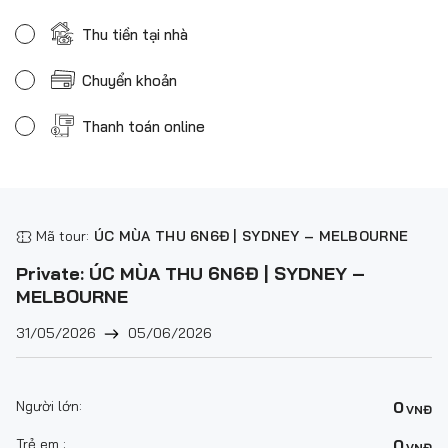
Thu tiền tại nhà
Chuyển khoản
Thanh toán online
Mã tour:
ÚC MÙA THU 6N6Đ | SYDNEY – MELBOURNE
Private: ÚC MÙA THU 6N6Đ | SYDNEY –
MELBOURNE
31/05/2026
05/06/2026
Người lớn:
0
VNĐ
Trẻ em :
0
VNĐ