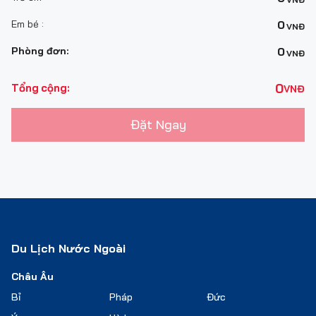
Em bé :
0
VNĐ
Phòng đơn:
0
VNĐ
0
Tổng cộng:
VNĐ
Đặt Ngay
Du Lịch Nước Ngoài
Châu Âu
Bỉ
Pháp
Đức