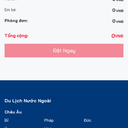
Em bé :
0
VNĐ
Phòng đơn:
0
VNĐ
0
Tổng cộng:
VNĐ
Đặt Ngay
Du Lịch Nước Ngoài
Châu Âu
Bỉ
Pháp
Đức