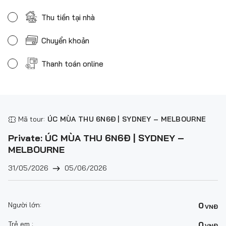
Thu tiền tại nhà
Chuyển khoản
Thanh toán online
Mã tour:
ÚC MÙA THU 6N6Đ | SYDNEY – MELBOURNE
Private: ÚC MÙA THU 6N6Đ | SYDNEY –
MELBOURNE
31/05/2026
05/06/2026
Người lớn:
0
VNĐ
Trẻ em :
0
VNĐ