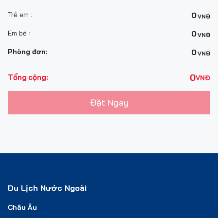
Trẻ em :
0
VNĐ
Em bé :
0
VNĐ
Phòng đơn:
0
VNĐ
0
Tổng cộng:
VNĐ
Đặt Ngay
Du Lịch Nước Ngoài
Châu Âu