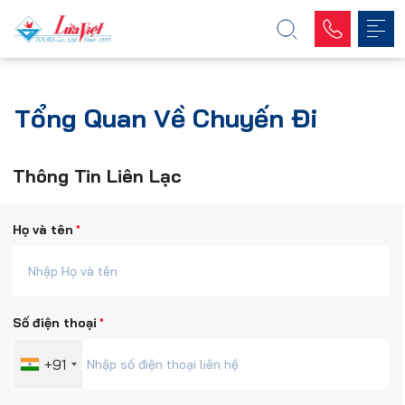
Tổng Quan Về Chuyến Đi
Thông Tin Liên Lạc
*
Họ và tên
*
Số điện thoại
+91