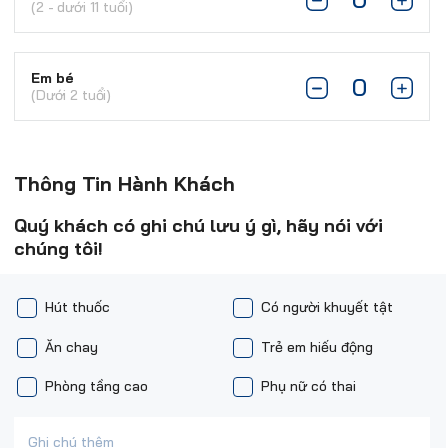
(2 - dưới 11 tuổi)
Em bé
(Dưới 2 tuổi)
Thông Tin Hành Khách
Quý khách có ghi chú lưu ý gì, hãy nói với
chúng tôi!
Hút thuốc
Có người khuyết tật
Ăn chay
Trẻ em hiếu động
Phòng tầng cao
Phụ nữ có thai