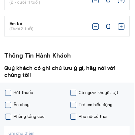
(2 - dưới 11 tuổi)
Em bé
(Dưới 2 tuổi)
Thông Tin Hành Khách
Quý khách có ghi chú lưu ý gì, hãy nói với
chúng tôi!
Hút thuốc
Có người khuyết tật
Ăn chay
Trẻ em hiếu động
Phòng tầng cao
Phụ nữ có thai