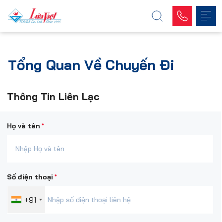
Tổng Quan Về Chuyến Đi
Thông Tin Liên Lạc
*
Họ và tên
*
Số điện thoại
+91