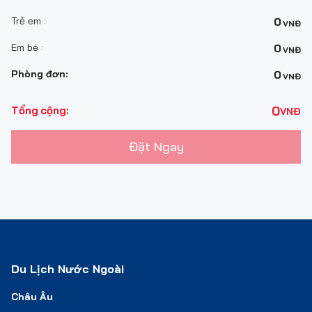
Trẻ em :
0
VNĐ
Em bé :
0
VNĐ
Phòng đơn:
0
VNĐ
0
Tổng cộng:
VNĐ
Đặt Ngay
Du Lịch Nước Ngoài
Châu Âu