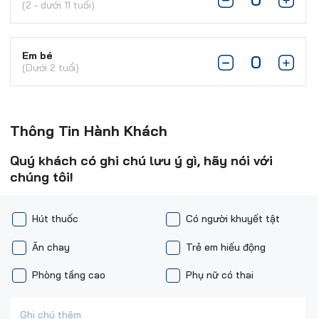
(2 - dưới 11 tuổi)
Em bé
(Dưới 2 tuổi)
Thông Tin Hành Khách
Quý khách có ghi chú lưu ý gì, hãy nói với
chúng tôi!
Hút thuốc
Có người khuyết tật
Ăn chay
Trẻ em hiếu động
Phòng tầng cao
Phụ nữ có thai