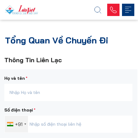
Tổng Quan Về Chuyến Đi
Thông Tin Liên Lạc
*
Họ và tên
*
Số điện thoại
+91