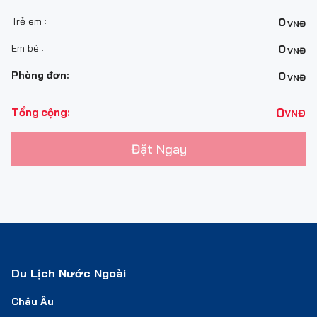
Trẻ em :
0
VNĐ
Em bé :
0
VNĐ
Phòng đơn:
0
VNĐ
0
Tổng cộng:
VNĐ
Đặt Ngay
Du Lịch Nước Ngoài
Châu Âu