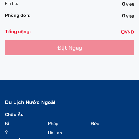
Em bé:
0
VNĐ
Phòng đơn:
0
VNĐ
0
Tổng cộng:
VNĐ
Đặt Ngay
Du Lịch Nước Ngoài
Châu Âu
Bỉ
Pháp
Đức
Ý
Hà Lan