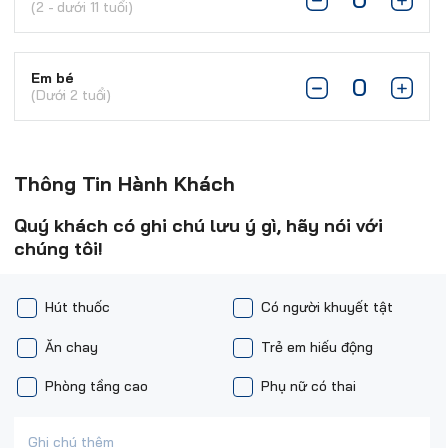
(2 - dưới 11 tuổi)
Em bé
(Dưới 2 tuổi)
Thông Tin Hành Khách
Quý khách có ghi chú lưu ý gì, hãy nói với
chúng tôi!
Hút thuốc
Có người khuyết tật
Ăn chay
Trẻ em hiếu động
Phòng tầng cao
Phụ nữ có thai