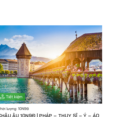
Tiết kiệm
hời lượng: 10N9Đ
CHÂU ÂU 10N9Đ | PHÁP – THỤY SĨ – Ý – ÁO