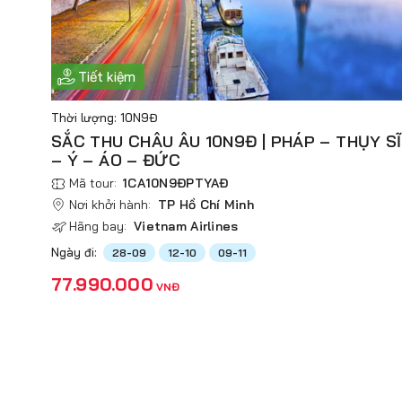
Tiết kiệm
Thời lượng: 10N9Đ
SẮC THU CHÂU ÂU 10N9Đ | PHÁP – THỤY SĨ
– Ý – ÁO – ĐỨC
Mã tour:
1CA10N9ĐPTYAĐ
Nơi khởi hành:
TP Hồ Chí Minh
Hãng bay:
Vietnam Airlines
Ngày đi:
28-09
12-10
09-11
77.990.000
VNĐ