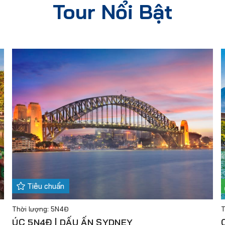
Tour Nổi Bật
Tiêu chuẩn
Thời lượng: 5N4Đ
T
ÚC 5N4Đ | DẤU ẤN SYDNEY