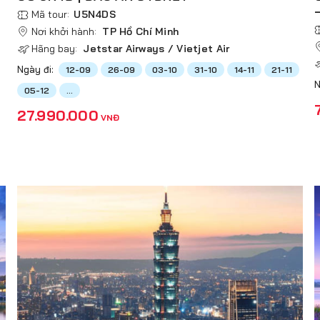
Mã tour:
U5N4DS
Nơi khởi hành:
TP Hồ Chí Minh
Hãng bay:
Jetstar Airways / Vietjet Air
Ngày đi:
12-09
26-09
03-10
31-10
14-11
21-11
N
05-12
...
27.990.000
VNĐ