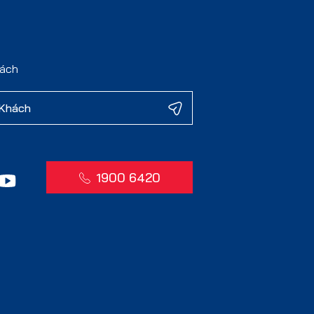
hách
1900 6420