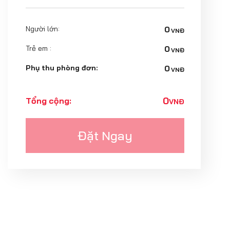
Người lớn:
0
VNĐ
Trẻ em :
0
VNĐ
Phụ thu phòng đơn:
0
VNĐ
0
Tổng cộng:
VNĐ
Đặt Ngay