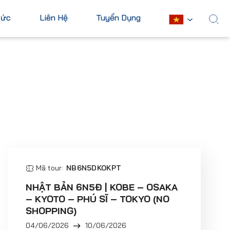
Tức
Liên Hệ
Tuyển Dụng
English
Châu Mỹ
Châu Phi
Hoa Kỳ
Ai Cập
Canada
Nam Phi
Mexico
Mauritius
Cuba
Kenya
Argentina
Mã tour:
NB6N5DKOKPT
Xem tất cả
NHẬT BẢN 6N5Đ | KOBE – OSAKA
– KYOTO – PHÚ SĨ – TOKYO (NO
SHOPPING)
04/06/2026
10/06/2026