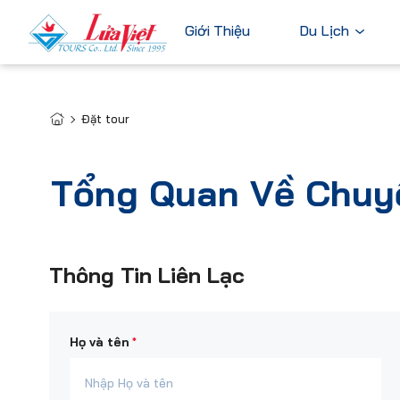
Giới Thiệu
Du Lịch
Đặt tour
Châu Âu
Du Lịch Nước Ngoài
Bỉ
Du Lịch Trong Nước
Tổng Quan Về Chuy
Pháp
Tour Cao Cấp
Đức
Ý
Thông Tin Liên Lạc
Hà Lan
Xem tất c
*
Họ và tên