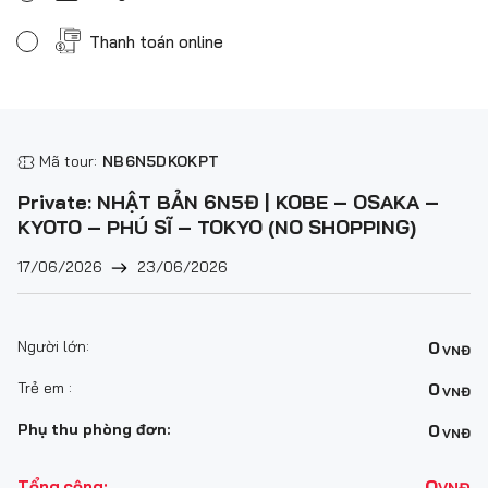
Thanh toán online
Mã tour:
NB6N5DKOKPT
Private: NHẬT BẢN 6N5Đ | KOBE – OSAKA –
KYOTO – PHÚ SĨ – TOKYO (NO SHOPPING)
17/06/2026
23/06/2026
Người lớn:
0
VNĐ
Trẻ em :
0
VNĐ
Phụ thu phòng đơn:
0
VNĐ
0
Tổng cộng:
VNĐ