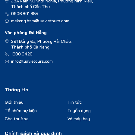
28A Nam Kỳ Khởi Nghĩa, Phường Ninh Kiều,
Thành phố Cần Thơ
0906.801.855
mekong.bsm@luavietours.com
Văn phòng Đà Nẵng
291 Đống Đa, Phường Hải Châu,
Thành phố Đà Nẵng
1900 6420
info@luavietours.com
Thông tin
Giới thiệu
Tin tức
Tổ chức sự kiện
Tuyển dụng
Cho thuê xe
Vé máy bay
Chính sách và quy định