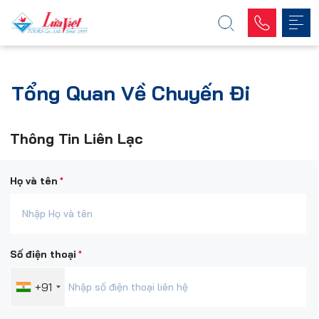
Tổng Quan Về Chuyến Đi
Thông Tin Liên Lạc
*
Họ và tên
*
Số điện thoại
+91