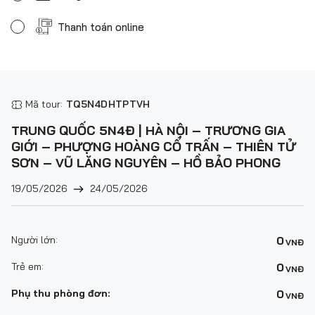
Thanh toán online
Mã tour:
TQ5N4DHTPTVH
TRUNG QUỐC 5N4Đ | HÀ NỘI – TRƯƠNG GIA
GIỚI – PHƯỢNG HOÀNG CỔ TRẤN – THIÊN TỬ
SƠN – VŨ LĂNG NGUYÊN – HỒ BẢO PHONG
19/05/2026
24/05/2026
Người lớn:
0
VNĐ
Trẻ em:
0
VNĐ
Phụ thu phòng đơn:
0
VNĐ