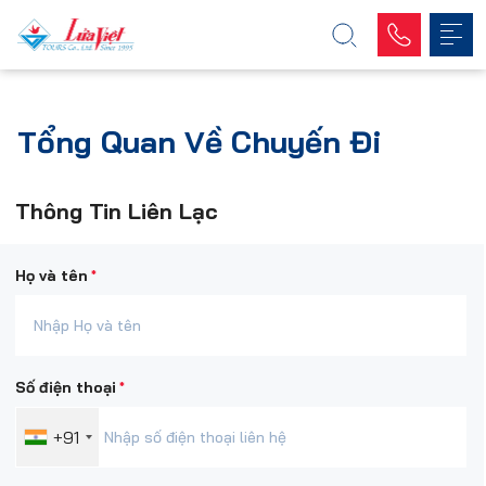
Tổng Quan Về Chuyến Đi
Thông Tin Liên Lạc
*
Họ và tên
*
Số điện thoại
+91