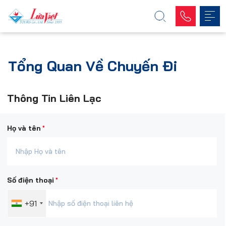
Tổng Quan Về Chuyến Đi
Thông Tin Liên Lạc
*
Họ và tên
*
Số điện thoại
+91