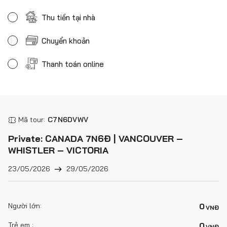
Thu tiền tại nhà
Chuyển khoản
Thanh toán online
Mã tour:
C7N6DVWV
Private: CANADA 7N6Đ | VANCOUVER –
WHISTLER – VICTORIA
23/05/2026
29/05/2026
Người lớn:
0
VNĐ
Trẻ em :
0
VNĐ