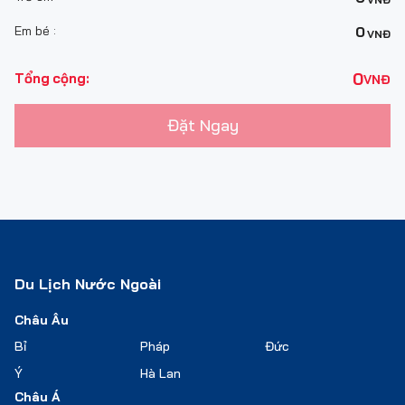
Em bé :
0
VNĐ
0
Tổng cộng:
VNĐ
Đặt Ngay
Du Lịch Nước Ngoài
Châu Âu
Bỉ
Pháp
Đức
Ý
Hà Lan
Châu Á