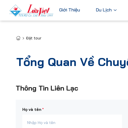
Giới Thiệu
Du Lịch
Đặt tour
Châu Âu
Du Lịch Nước Ngoài
Bỉ
Du Lịch Trong Nước
Tổng Quan Về Chuy
Pháp
Tour Cao Cấp
Đức
Ý
Thông Tin Liên Lạc
Hà Lan
Xem tất c
*
Họ và tên