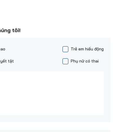
húng tôi!
cao
Trẻ em hiếu động
yết tật
Phụ nữ có thai