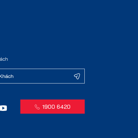
hách
1900 6420