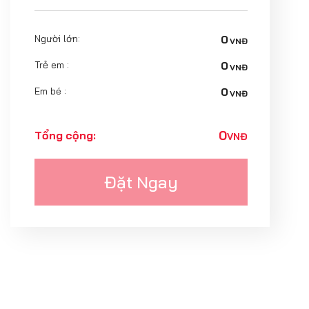
Người lớn:
0
VNĐ
Trẻ em :
0
VNĐ
Em bé :
0
VNĐ
0
Tổng cộng:
VNĐ
Đặt Ngay