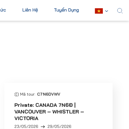
Tức
Liên Hệ
Tuyển Dụng
English
Châu Mỹ
Châu Phi
Hoa Kỳ
Ai Cập
Canada
Nam Phi
Mexico
Mauritius
Cuba
Kenya
Argentina
Mã tour:
C7N6DVWV
Xem tất cả
Private: CANADA 7N6Đ |
VANCOUVER – WHISTLER –
VICTORIA
23/05/2026
29/05/2026