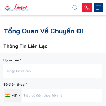
Tổng Quan Về Chuyến Đi
Thông Tin Liên Lạc
*
Họ và tên
*
Số điện thoại
+91