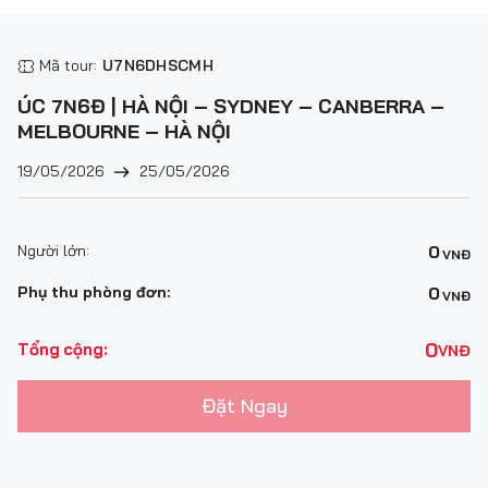
Mã tour:
U7N6DHSCMH
ÚC 7N6Đ | HÀ NỘI – SYDNEY – CANBERRA –
MELBOURNE – HÀ NỘI
19/05/2026
25/05/2026
Người lớn:
0
VNĐ
Phụ thu phòng đơn:
0
VNĐ
0
Tổng cộng:
VNĐ
Đặt Ngay