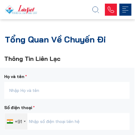
Tổng Quan Về Chuyến Đi
Thông Tin Liên Lạc
*
Họ và tên
*
Số điện thoại
+91