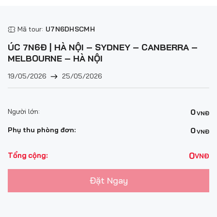
Mã tour:
U7N6DHSCMH
ÚC 7N6Đ | HÀ NỘI – SYDNEY – CANBERRA –
MELBOURNE – HÀ NỘI
19/05/2026
25/05/2026
Người lớn:
0
VNĐ
Phụ thu phòng đơn:
0
VNĐ
0
Tổng cộng:
VNĐ
Đặt Ngay