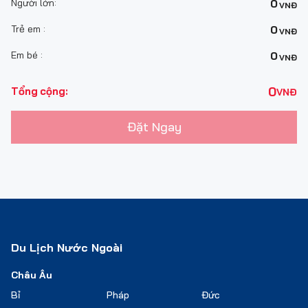
Người lớn:
0
VNĐ
Trẻ em :
0
VNĐ
Em bé :
0
VNĐ
0
Tổng cộng:
VNĐ
Đặt Ngay
Du Lịch Nước Ngoài
Châu Âu
Bỉ
Pháp
Đức