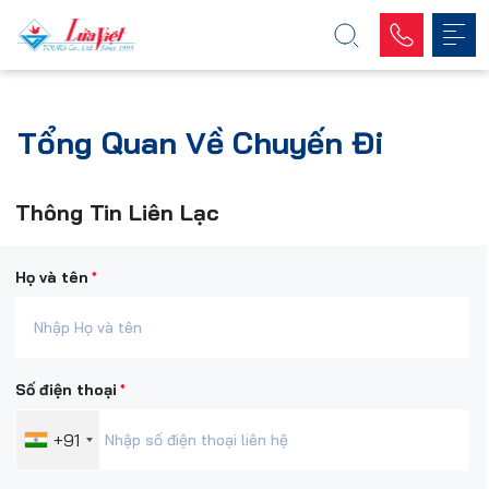
Tổng Quan Về Chuyến Đi
Thông Tin Liên Lạc
*
Họ và tên
*
Số điện thoại
+91