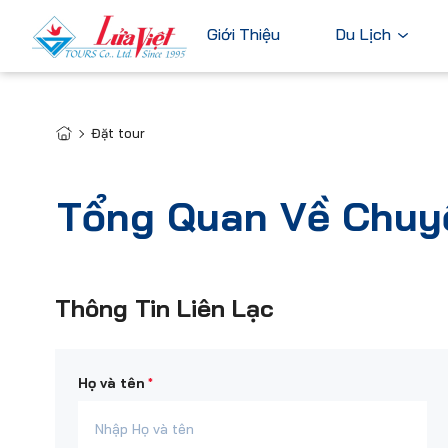
Giới Thiệu
Du Lịch
Đặt tour
Châu Âu
Du Lịch Nước Ngoài
Bỉ
Du Lịch Trong Nước
Tổng Quan Về Chuy
Pháp
Tour Cao Cấp
Đức
Ý
Thông Tin Liên Lạc
Hà Lan
Xem tất c
*
Họ và tên