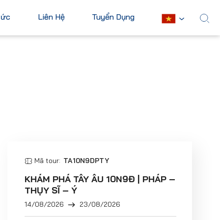
Tức
Liên Hệ
Tuyển Dụng
English
Châu Mỹ
Châu Phi
Hoa Kỳ
Ai Cập
Canada
Nam Phi
Mexico
Mauritius
Cuba
Kenya
Argentina
Mã tour:
TA10N9DPTY
Xem tất cả
KHÁM PHÁ TÂY ÂU 10N9Đ | PHÁP –
THỤY SĨ – Ý
14/08/2026
23/08/2026