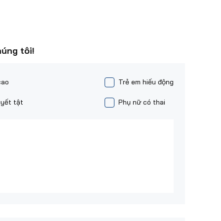
húng tôi!
cao
Trẻ em hiếu động
yết tật
Phụ nữ có thai