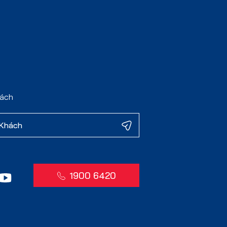
hách
1900 6420