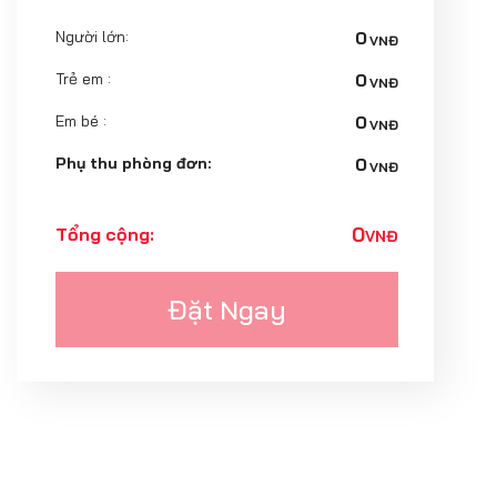
Người lớn:
0
VNĐ
Trẻ em :
0
VNĐ
Em bé :
0
VNĐ
Phụ thu phòng đơn:
0
VNĐ
0
Tổng cộng:
VNĐ
Đặt Ngay