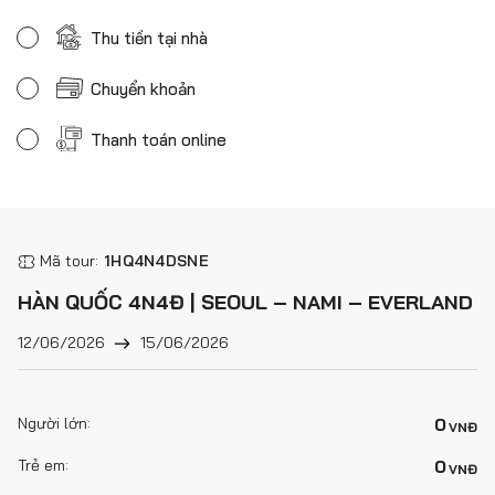
Thu tiền tại nhà
Chuyển khoản
Thanh toán online
Mã tour:
1HQ4N4DSNE
HÀN QUỐC 4N4Đ | SEOUL – NAMI – EVERLAND
12/06/2026
15/06/2026
Người lớn:
0
VNĐ
Trẻ em:
0
VNĐ