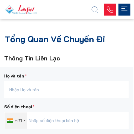
Tổng Quan Về Chuyến Đi
Thông Tin Liên Lạc
*
Họ và tên
*
Số điện thoại
+91