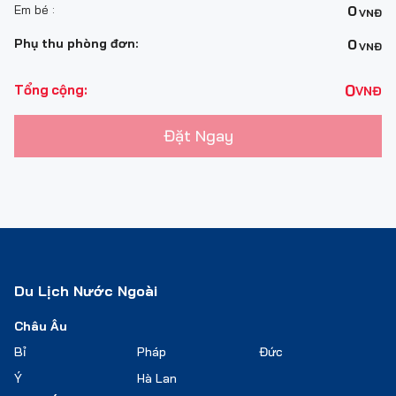
Em bé :
0
VNĐ
Phụ thu phòng đơn:
0
VNĐ
0
Tổng cộng:
VNĐ
Đặt Ngay
Du Lịch Nước Ngoài
Châu Âu
Bỉ
Pháp
Đức
Ý
Hà Lan