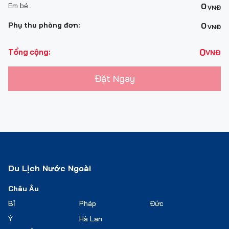
Em bé :
0
VNĐ
Phụ thu phòng đơn:
0
VNĐ
0
Tổng cộng:
VNĐ
Đặt Ngay
Du Lịch Nước Ngoài
Châu Âu
Bỉ
Pháp
Đức
Ý
Hà Lan