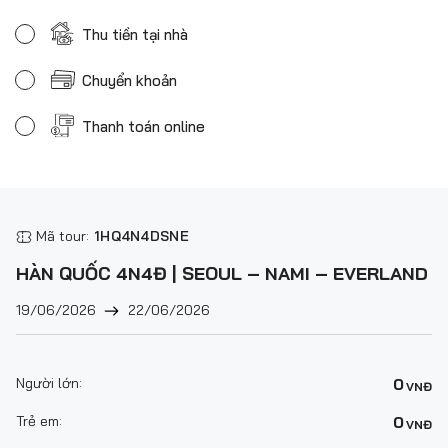
Thu tiền tại nhà
Chuyển khoản
Thanh toán online
Mã tour:
1HQ4N4DSNE
HÀN QUỐC 4N4Đ | SEOUL – NAMI – EVERLAND
19/06/2026
22/06/2026
Người lớn:
0
VNĐ
Trẻ em:
0
VNĐ