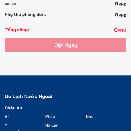
Em bé :
0
VNĐ
Phụ thu phòng đơn:
0
VNĐ
0
Tổng cộng:
VNĐ
Đặt Ngay
Du Lịch Nước Ngoài
Châu Âu
Bỉ
Pháp
Đức
Ý
Hà Lan