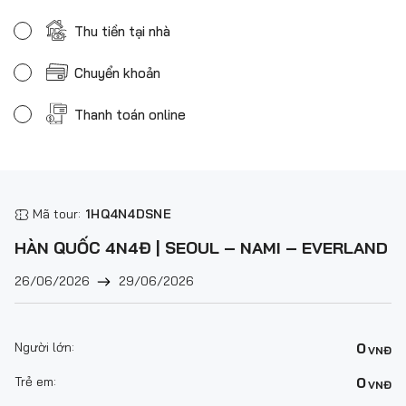
Thu tiền tại nhà
Chuyển khoản
Thanh toán online
Mã tour:
1HQ4N4DSNE
HÀN QUỐC 4N4Đ | SEOUL – NAMI – EVERLAND
26/06/2026
29/06/2026
Người lớn:
0
VNĐ
Trẻ em:
0
VNĐ