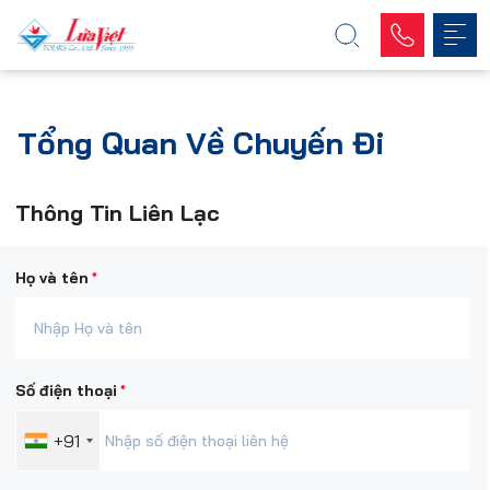
Tổng Quan Về Chuyến Đi
Thông Tin Liên Lạc
*
Họ và tên
*
Số điện thoại
+91