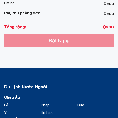
Em bé :
0
VNĐ
Phụ thu phòng đơn:
0
VNĐ
0
Tổng cộng:
VNĐ
Đặt Ngay
Du Lịch Nước Ngoài
Châu Âu
Bỉ
Pháp
Đức
Ý
Hà Lan