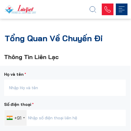
Tổng Quan Về Chuyến Đi
Thông Tin Liên Lạc
*
Họ và tên
*
Số điện thoại
+91