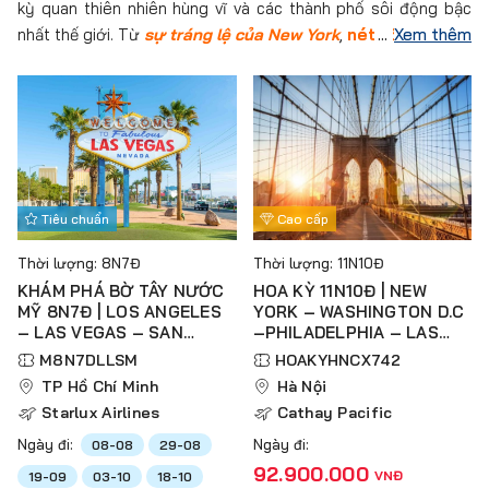
kỳ quan thiên nhiên hùng vĩ và các thành phố sôi động bậc
nhất thế giới. Từ
sự tráng lệ của New York
,
nét cổ kính của
Xem thêm
Washington D.C.
, đến ánh đèn rực rỡ của Las Vegas,…
mỗi điểm đến đều mang đến cho du khách trải nghiệm độc
đáo và khó quên. Đăng ký tour ngay để nhận những ưu đãi
đặc biệt.
Tiêu chuẩn
Cao cấp
Thời lượng: 8N7Đ
Thời lượng: 11N10Đ
KHÁM PHÁ BỜ TÂY NƯỚC
HOA KỲ 11N10Đ | NEW
MỸ 8N7Đ | LOS ANGELES
YORK – WASHINGTON D.C
– LAS VEGAS – SAN
–PHILADELPHIA – LAS
DIEGO – MEXICO
VEGAS – LOS ANGELES
M8N7DLLSM
HOAKYHNCX742
TP Hồ Chí Minh
Hà Nội
Starlux Airlines
Cathay Pacific
Ngày đi:
Ngày đi:
08-08
29-08
92.900.000
VNĐ
19-09
03-10
18-10