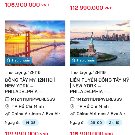
105.900.000
VNĐ
112.990.000
VNĐ
Tiêu chuẩn
Tiêu chuẩn
Thời lượng: 12N11Đ
Thời lượng: 12N11Đ
ĐÔNG TÂY MỸ 12N11Đ |
LIÊN TUYẾN ĐÔNG TÂY MỸ
NEW YORK –
| NEW YORK –
PHILADELPHIA –
PHILADELPHIA –
WASHINGTON D.C – LAS
WASHINGTON D.C – LAS
M12N11DNPWLRLSSS
1M12N11DNPWLRLSSS
VEGAS – RED ROCK
VEGAS – RED ROCK
TP Hồ Chí Minh
TP Hồ Chí Minh
CANYON – LOS ANGELES
CANYON – LOS ANGELES
China Airlines / Eva Air
China Airlines / Eva Air
– SAN DIEGO – SAN JOSE
– SAN DIEGO – SAN JOSE
– SAN FRANCISCO
– SAN FRANCISCO
Ngày đi:
Ngày đi:
14-08
26-09
24-10
119.990.000
115.900.000
VNĐ
VNĐ