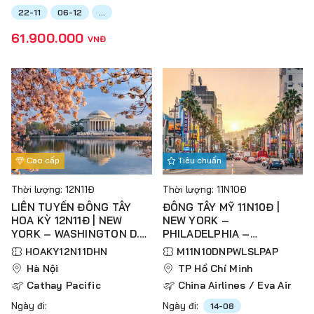
22-11
06-12
...
61.900.000
VNĐ
Cao cấp
Tiêu chuẩn
Thời lượng: 12N11Đ
Thời lượng: 11N10Đ
LIÊN TUYẾN ĐÔNG TÂY
ĐÔNG TÂY MỸ 11N10Đ |
HOA KỲ 12N11Đ | NEW
NEW YORK –
YORK – WASHINGTON D.C
PHILADELPHIA –
– PHILADELPHIA – LAS
WASHINGTON D.C – LOS
HOAKY12N11DHN
M11N10DNPWLSLPAP
VEGAS – LOS ANGELES –
ANGELES – SAN DIEGO –
Hà Nội
TP Hồ Chí Minh
SAN DIEGO –
LAS VEGAS – PAGE –
Cathay Pacific
China Airlines / Eva Air
BAKERSFIELD – SAN JOSE
ANTELOPE CANYON –
– SAN FRANCISCO
PHOENIX
Ngày đi:
Ngày đi:
14-08