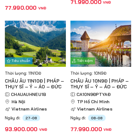
71.990.000
VNĐ
77.990.000
VNĐ
Tiêu chuẩn
Tiết kiệm
Thời lượng: 11N10Đ
Thời lượng: 10N9Đ
CHÂU ÂU 11N10Đ | PHÁP –
CHÂU ÂU 10N9Đ | PHÁP –
THỤY SĨ – Ý – ÁO – ĐỨC
THỤY SĨ – Ý – ÁO – ĐỨC
CHAUAUHNEU1B
CA10N9ĐPTYAĐ
Hà Nội
TP Hồ Chí Minh
Vietnam Airlines
Vietnam Airlines
Ngày đi:
Ngày đi:
27-08
08-08
93.900.000
77.990.000
VNĐ
VNĐ