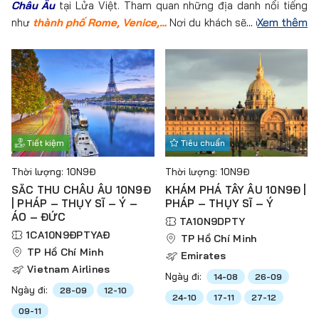
Châu Âu
tại Lửa Việt. Tham quan những địa danh nổi tiếng
như
thành phố Rome, Venice
,…
Nơi du khách sẽ được chiêm
Xem thêm
ngưỡng
kiến trúc lừng danh
,
thưởng thức ẩm thực đặc
sắc
và
trải nghiệm văn hóa
đậm đà bản sắc. Hãy sẵn sàng
cho những trải nghiệm thú vị và những kỷ niệm khó quên tại
vùng đất của tình yêu nhé.
Tiết kiệm
Tiêu chuẩn
Thời lượng: 10N9Đ
Thời lượng: 10N9Đ
SẮC THU CHÂU ÂU 10N9Đ
KHÁM PHÁ TÂY ÂU 10N9Đ |
| PHÁP – THỤY SĨ – Ý –
PHÁP – THỤY SĨ – Ý
ÁO – ĐỨC
TA10N9DPTY
1CA10N9ĐPTYAĐ
TP Hồ Chí Minh
TP Hồ Chí Minh
Emirates
Vietnam Airlines
Ngày đi:
14-08
26-09
Ngày đi:
28-09
12-10
24-10
17-11
27-12
09-11