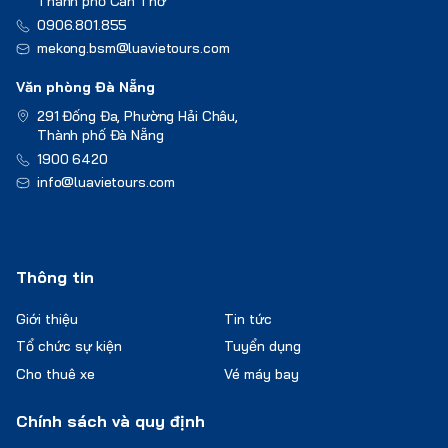
Thành phố Cần Thơ
0906.801.855
mekong.bsm@luavietours.com
Văn phòng Đà Nẵng
291 Đống Đa, Phường Hải Châu,
Thành phố Đà Nẵng
1900 6420
info@luavietours.com
Thông tin
Giới thiệu
Tin tức
Tổ chức sự kiện
Tuyển dụng
Cho thuê xe
Vé máy bay
Chính sách và quy định