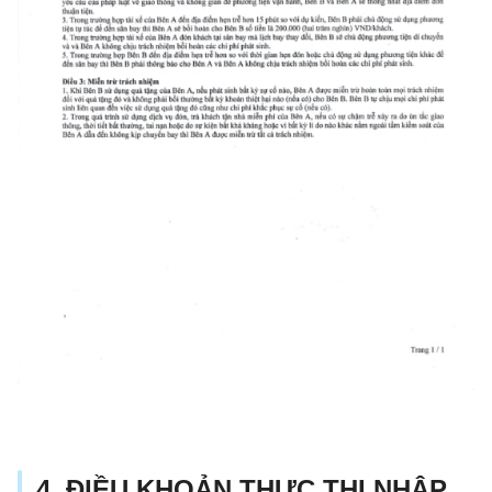
4. ĐIỀU KHOẢN THỰC THI NHẬP