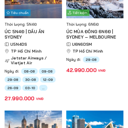
Tiêu chuẩn
Tiết kiệm
Thời lượng: 5N4Đ
Thời lượng: 6N6Đ
ÚC 5N4Đ | DẤU ẤN
ÚC MÙA ĐÔNG 6N6Đ |
SYDNEY
SYDNEY – MELBOURNE
U5N4DS
U6N6DSM
TP Hồ Chí Minh
TP Hồ Chí Minh
Jetstar Airways /
Ngày đi:
29-08
Vietjet Air
42.990.000
VNĐ
Ngày đi:
08-08
09-08
29-08
30-08
12-09
26-09
03-10
...
27.990.000
VNĐ