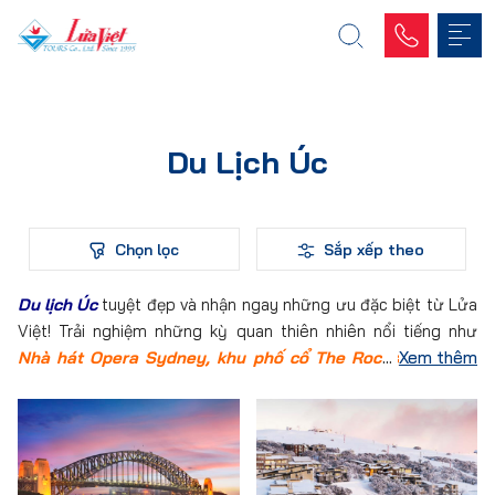
Du Lịch Úc
Chọn lọc
Sắp xếp theo
Du lịch Úc
tuyệt đẹp và nhận ngay những ưu đặc biệt từ Lửa
Việt! Trải nghiệm những kỳ quan thiên nhiên nổi tiếng như
Nhà hát Opera Sydney, khu phố cổ The Rocks, Nhà thờ
Xem thêm
St. Mary,
…. Cùng với đó là nhiều hoạt động trải nghiệm đầy
mới lạ như khám phá nền văn hóa mới, thưởng thức ẩm thực
đặc trưng và tham gia vào những hoạt động thú vị tại xứ sở
Nam Bán Cầu.