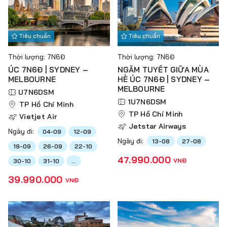
Tiêu chuẩn
Tiêu chuẩn
Thời lượng: 7N6Đ
Thời lượng: 7N6Đ
ÚC 7N6Đ | SYDNEY –
NGẮM TUYẾT GIỮA MÙA
MELBOURNE
HÈ ÚC 7N6Đ | SYDNEY –
MELBOURNE
U7N6DSM
1U7N6DSM
TP Hồ Chí Minh
TP Hồ Chí Minh
Vietjet Air
Jetstar Airways
Ngày đi:
04-09
12-09
Ngày đi:
13-08
27-08
19-09
26-09
22-10
47.990.000
VNĐ
30-10
31-10
...
39.990.000
VNĐ