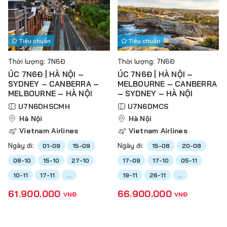
Tiêu chuẩn
Tiêu chuẩn
Thời lượng: 7N6Đ
Thời lượng: 7N6Đ
ÚC 7N6Đ | HÀ NỘI –
ÚC 7N6Đ | HÀ NỘI –
SYDNEY – CANBERRA –
MELBOURNE – CANBERRA
MELBOURNE – HÀ NỘI
– SYDNEY – HÀ NỘI
U7N6DHSCMH
U7N6DMCS
Hà Nội
Hà Nội
Vietnam Airlines
Vietnam Airlines
Ngày đi:
Ngày đi:
01-09
15-09
15-08
20-08
08-10
15-10
27-10
17-09
17-10
05-11
10-11
17-11
...
19-11
26-11
...
61.900.000
66.900.000
VNĐ
VNĐ