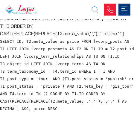
WordPress database error:
[You have an error in your SQL
syntax; check the manual that corresponds to your MariaDB
server version for the right syntax to use near ') GROUP BY
T1.ID ORDER BY
CAST(REPLACE(REPLACE(T2.meta_value,'.',''),','' at line 10]
SELECT ID, T2.meta_value as price FROM lvcorp_posts AS
T1 LEFT JOIN lvcorp_postmeta AS T2 ON T1.ID = T2.post_id
LEFT JOIN lvcorp_term_relationships AS T3 ON T1.ID =
T3.object_id LEFT JOIN lvcorp_terms AS T4 ON
T3.term_taxonomy_id = T4.term_id WHERE 1 = 1 AND
T1.post_type = 'tour' AND (T1.post_status = 'publish' or
T1.post_status = 'private') AND T2.meta_key = 'gia_tour'
AND T4.term_id IN () GROUP BY T1.ID ORDER BY
CAST(REPLACE(REPLACE(T2.meta_value,'.',''),',','') AS
DECIMAL) ASC, price DESC