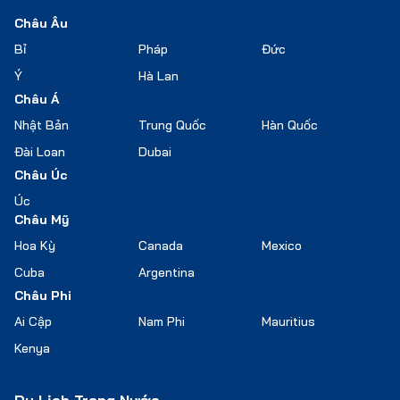
Châu Âu
Bỉ
Pháp
Đức
Ý
Hà Lan
Châu Á
Nhật Bản
Trung Quốc
Hàn Quốc
Đài Loan
Dubai
Châu Úc
Úc
Châu Mỹ
Hoa Kỳ
Canada
Mexico
Cuba
Argentina
Châu Phi
Ai Cập
Nam Phi
Mauritius
Kenya
Du Lịch Trong Nước