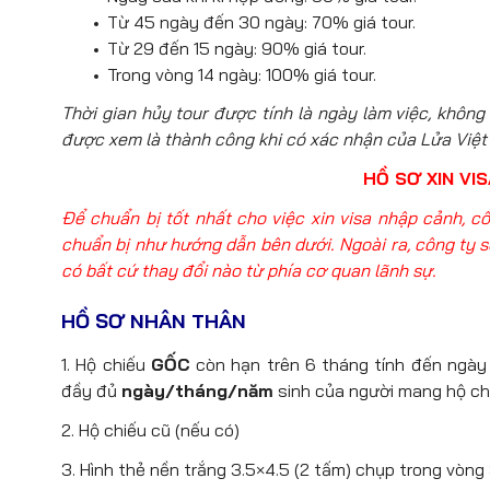
Từ 45 ngày đến 30 ngày: 70% giá tour.
Từ 29 đến 15 ngày: 90% giá tour.
Trong vòng 14 ngày: 100% giá tour.
Thời gian hủy tour được tính là ngày làm việc, không 
được xem là thành công khi có xác nhận của Lửa Việt
HỒ SƠ XIN VI
Để chuẩn bị tốt nhất cho việc xin visa nhập cảnh, c
chuẩn bị như hướng dẫn bên dưới. Ngoài ra, công ty s
có bất cứ thay đổi nào từ phía cơ quan lãnh sự.
HỒ SƠ NHÂN THÂN
1. Hộ chiếu
GỐC
còn hạn trên 6 tháng tính đến ngày 
đầy đủ
ngày/tháng/năm
sinh của người mang hộ ch
2. Hộ chiếu cũ (nếu có)
3. Hình thẻ nền trắng 3.5×4.5 (2 tấm) chụp trong vòng