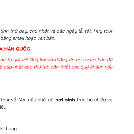
tính thứ bảy, chủ nhật và các ngày lễ, tết. Hủy tour
 bằng email hoặc văn bản.
SA HÀN QUỐC
ông ty gửi tới Quý khách thông tin hồ sơ cơ bản để
ẽ cập nhật các thủ tục cần thiết cho quý khách nếu
tour về. Yêu cầu phải có
nơi sinh
trên hộ chiếu và
iếu.
 3 tháng.