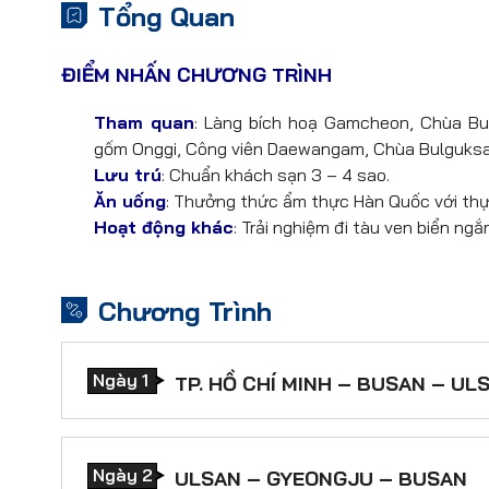
Tổng Quan
ĐIỂM NHẤN CHƯƠNG TRÌNH
Tham quan
: Làng bích hoạ Gamcheon, Chùa Bu
gốm Onggi, Công viên Daewangam, Chùa Bulguks
Lưu trú
: Chuẩn khách sạn 3 – 4 sao.
Ăn uống
: Thưởng thức ẩm thực Hàn Quốc với th
Hoạt động khác
: Trải nghiệm đi tàu ven biển n
Chương Trình
Ngày 1
TP. HỒ CHÍ MINH – BUSAN – UL
ĐÊM 1: TP. HỒ CHÍ MINH – BUSAN
Ngày 2
Quý khách tập trung tại Cảng hàng khô
ULSAN – GYEONGJU – BUSAN