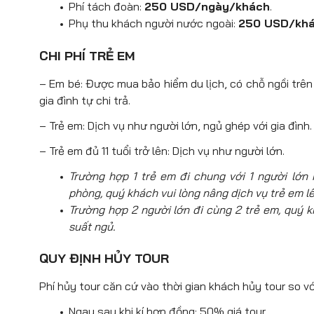
Phí tách đoàn:
250 USD/ngày/khách
.
Phụ thu khách người nước ngoài:
250 USD/kh
CHI PHÍ TRẺ EM
– Em bé: Được mua bảo hiểm du lịch, có chỗ ngồi trên x
gia đình tự chi trả.
– Trẻ em: Dịch vụ như người lớn, ngủ ghép với gia đình.
– Trẻ em đủ 11 tuổi trở lên: Dịch vụ như người lớn.
Trường hợp 1 trẻ em đi chung với 1 người lớ
phòng, quý khách vui lòng nâng dịch vụ trẻ em l
Trường hợp 2 người lớn đi cùng 2 trẻ em, quý k
suất ngủ.
QUY ĐỊNH HỦY TOUR
Phí hủy tour căn cứ vào thời gian khách hủy tour so vớ
Ngay sau khi kí hợp đồng: 50% giá tour.