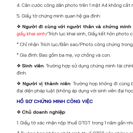
4. Căn cước công dân photo trên 1 mặt A4 không cắt
5. Giấy tờ chứng minh quan hệ gia đình:
❖
Người đi cùng với người thân và chứng minh 
giấy khai sinh
/Trích lục khai sinh, Giấy kết hôn photo 
* Chỉ nhận Trích lục/Bản sao/Photo công chứng trong
* Gia đình: Bao gồm ba mẹ, vợ chồng và con.
❖
Sinh viên
: Trường hợp sử dụng chứng minh tài chí
đình.
❖
Người vị thành niên
: Trường hợp không đi cùng
đại diện pháp luật (không áp dụng với sinh viên đại học
HỒ SƠ CHỨNG MINH CÔNG VIỆC
❖
Chủ doanh nghiệp
:
1. Giấy tờ xác nhận nộp thuế GTGT trong 1 năm gần nh