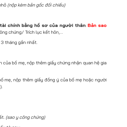
 nhỏ
(nộp kèm bản gốc đối chiếu)
tài chính bằng hồ sơ của người thân
:
Bản sao
công chứng/ Trích lục kết hôn,…
 3 tháng gần nhất.
nh của bố mẹ, nộp thêm giấy chứng nhận quan hệ gia
 bố mẹ, nộp thêm giấy đồng ý của bố mẹ hoặc người
).
ất.
(sao y công chứng)