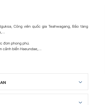
lguksa, Công viên quốc gia Teahwagang, Bảo tàng
a,….
ực đơn phong phú.
gắm cảnh biển Haeundae,….
SAN
ng Quốc tế Tân Sơn Nhất theo giờ hẹn. HDV đón