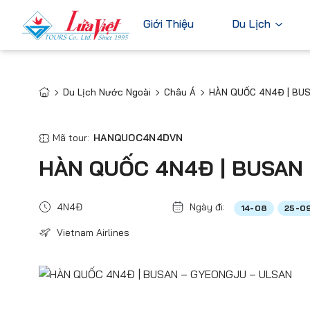
Giới Thiệu
Du Lịch
Du Lịch Nước Ngoài
Châu Á
HÀN QUỐC 4N4Đ | BU
Châu Âu
Du Lịch Nước Ngoài
Bỉ
Du Lịch Trong Nước
Mã tour:
HANQUOC4N4DVN
Pháp
Tour Cao Cấp
HÀN QUỐC 4N4Đ | BUSAN
Đức
Ý
4N4Đ
Ngày đi:
14-08
25-0
Hà Lan
Vietnam Airlines
Xem tất c