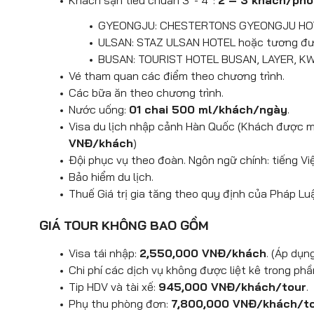
Khách sạn tiêu chuẩn 3*- 4*:
2 – 3 khách/ph
Trung tâm sâm chính phủ Hàn
Công viên Daewangam
:
được bao
khoảnh khắc lung linh khi thành 
tập đoàn Samsung cam kết về chất 
GYEONGJU: CHESTERTONS GYEONGJU HOT
nhấn của công viên chính là cây cầu
đêm sang trọng lướt nhẹ qua nhữn
với những câu chuyện thú vị về nh
ULSAN: STAZ ULSAN HOTEL hoặc tương đ
Ăn tối. Nhận phòng khách sạn nghỉ ng
quý khách sẽ chiêm ngưỡng cầu Gw
Tìm hiểu quy trình trồng, thu hoạc
BUSAN: TOURIST HOTEL BUSAN, LAYER, K
thông đoàn có thể nghỉ đêm tại Gyeong
hiện đại, đây không chỉ là một ch
tươi căng mọng đến các sản phẩm 
Vé tham quan các điểm theo chương trình.
cảm xúc, mang đến cho quý khác
khỏe, kéo dài tuổi xuân của người H
Các bữa ăn theo chương trình.
Busan. (chi phí tự túc)
Ăn tối. Nhận phòng khách sạn và nghỉ đ
Nước uống:
01 chai 500 ml/khách/ngày
.
Ăn tối. Nhận phòng khách sạn và nghỉ đ
Visa du lịch nhập cảnh Hàn Quốc (Khách được m
VNĐ/khách
)
Đội phục vụ theo đoàn. Ngôn ngữ chính: tiếng Việ
Bảo hiểm du lịch.
Thuế Giá trị gia tăng theo quy định của Pháp Lu
GIÁ TOUR KHÔNG BAO GỒM
Visa tái nhập:
2,550,000 VNĐ/khách
. (Áp dụn
Chi phí các dịch vụ không được liệt kê trong ph
Tip HDV và tài xế:
945,000 VNĐ/khách/tour
.
Phụ thu phòng đơn:
7,800,000 VNĐ/khách/t