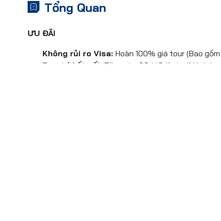
Tổng Quan
ƯU ĐÃI
Không rủi ro Visa:
Hoàn 100% giá tour (Bao gồm 
Duy trì kết nối:
Tặng sim 3G/4G (1 sim/1 khách n
Giảm 500,000 VND/khách
nếu đăng ký theo nh
Số
lượng quà tặng có giới hạn và các khuyến mãi có đ
ĐIỂM NHẤN CHƯƠNG TRÌNH
Tham quan:
Hành trình khám phá Seoul – Nami –
của Hàn Quốc qua đảo Nami, tháp N’Seoul, Cảnh
Lưu trú & di chuyển:
Bay Vietjet Air chặng TP.
4* tại Seoul, di chuyển bằng xe du lịch theo chươn
Ẩm thực:
Trải nghiệm thực đơn Hàn Quốc đa dạ
thống, cá nướng, thịt nướng và thịt xào kiểu Hàn.
Hoạt động đặc sắc:
Tặng vé xem Drawing Show
Everland theo mùa hoặc Lotte World mùa đông, kế