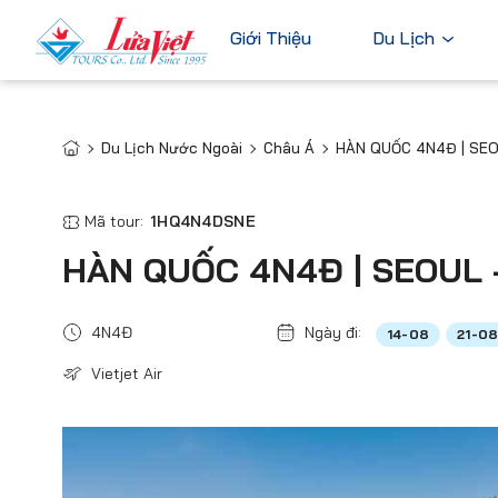
Giới Thiệu
Du Lịch
Du Lịch Nước Ngoài
Châu Á
HÀN QUỐC 4N4Đ | SEO
Châu Âu
Du Lịch Nước Ngoài
Bỉ
Du Lịch Trong Nước
Mã tour:
1HQ4N4DSNE
Pháp
Tour Cao Cấp
HÀN QUỐC 4N4Đ | SEOUL 
Đức
Ý
4N4Đ
Ngày đi:
14-08
21-0
Hà Lan
Vietjet Air
Xem tất c