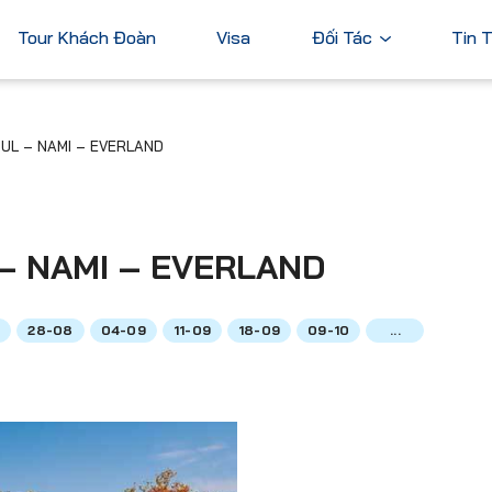
Tour Khách Đoàn
Visa
Đối Tác
Tin 
Ngân Hàng
UL – NAMI – EVERLAND
Tài Chính
Châu Á
Châu Úc
Thương Mại
Nhật Bản
Úc
Trung Quốc
– NAMI – EVERLAND
Hàn Quốc
Đài Loan
8
28-08
04-09
11-09
18-09
09-10
...
Dubai
ả
Xem tất cả