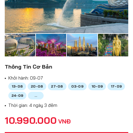
Thông Tin Cơ Bản
Khởi hành:
09-07
13-08
20-08
27-08
03-09
10-09
17-09
24-09
...
Thời gian: 4 ngày 3 đêm
10.990.000
VNĐ