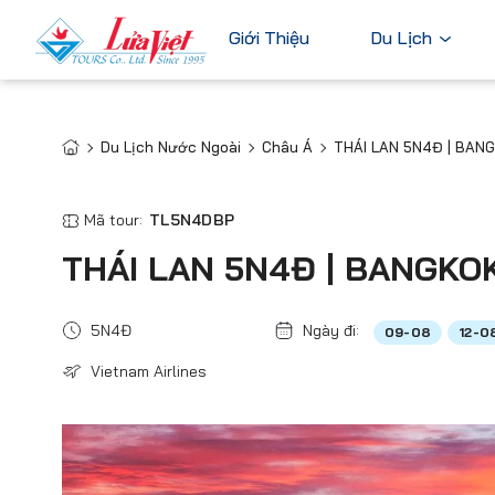
Giới Thiệu
Du Lịch
Du Lịch Nước Ngoài
Châu Á
THÁI LAN 5N4Đ | BAN
Châu Âu
Du Lịch Nước Ngoài
Bỉ
Du Lịch Trong Nước
Mã tour:
TL5N4DBP
Pháp
Tour Cao Cấp
THÁI LAN 5N4Đ | BANGKOK
Đức
Ý
5N4Đ
Ngày đi:
09-08
12-0
Hà Lan
Vietnam Airlines
Xem tất c