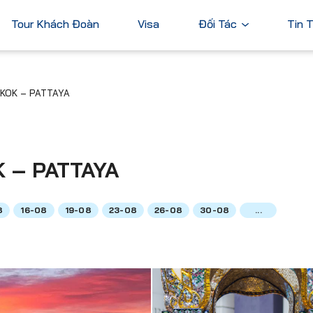
Tour Khách Đoàn
Visa
Đối Tác
Tin 
Ngân Hàng
GKOK – PATTAYA
Tài Chính
Châu Á
Châu Úc
Thương Mại
Nhật Bản
Úc
Trung Quốc
 – PATTAYA
Hàn Quốc
Đài Loan
8
16-08
19-08
23-08
26-08
30-08
...
Dubai
ả
Xem tất cả