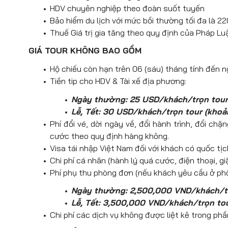
Kết thúc chương trình tham quan, HDV c
show là sự kết hợp tinh tế giữa múa
HDV chuyên nghiệp theo đoàn suốt tuyến
sắc khó quên.
Bảo hiểm du lịch với mức bồi thường tối đa là
Các mốc thời gian có giá trị tham kh
Dùng bữa tối tại nhà hàng địa phương.
Thuế Giá trị gia tăng theo quy định của Pháp Lu
có thể thay đổi cho phù hợp.
Nghỉ đêm tại Pattaya.
GIÁ TOUR KHÔNG BAO GỒM
Hộ chiếu còn hạn trên 06 (sáu) tháng tính đến n
Tiền tip cho HDV & Tài xế địa phương:
Ngày thường: 25 USD/khách/trọn tour
Lễ, Tết: 30 USD/khách/trọn tour (kho
Phí đổi vé, dời ngày về, đổi hành trình, đổi ch
cước theo quy định hàng không.
Visa tái nhập Việt Nam đối với khách có quốc tị
Chi phí cá nhân (hành lý quá cước, điện thoại, g
Phí phụ thu phòng đơn (nếu khách yêu cầu ở phò
Ngày thường: 2,500,000 VND/khách/t
Lễ, Tết: 3,500,000 VND/khách/trọn to
Chi phí các dịch vụ không được liệt kê trong ph