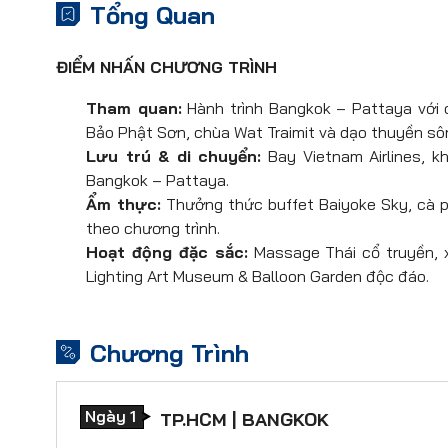
Tổng Quan
ĐIỂM NHẤN CHƯƠNG TRÌNH
Tham quan:
Hành trình Bangkok – Pattaya với c
Bảo Phật Sơn, chùa Wat Traimit và dạo thuyền sô
Lưu trú & di chuyển:
Bay Vietnam Airlines, k
Bangkok – Pattaya.
Ẩm thực:
Thưởng thức buffet Baiyoke Sky, cà 
theo chương trình.
Hoạt động đặc sắc:
Massage Thái cổ truyền, x
Lighting Art Museum & Balloon Garden độc đáo.
Chương Trình
Ngày 1
TP.HCM | BANGKOK