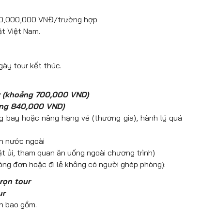
hào tạm biệt đoàn và hẹn gặp lại!
, âm nhạc và kịch nghệ, tạo nên buổi giải trí đặc
 220,000,000 VNĐ/trường hợp
ảo, tùy theo điều kiện thực tế mà lịch trình
ật Việt Nam.
gày tour kết thúc.
 (khoảng 700,000 VND)
ảng 840,000 VND)
ặng bay hoặc nâng hạng vé (thương gia), hành lý quá
ch nước ngoài
iặt ủi, tham quan ăn uống ngoài chương trình)
ng đơn hoặc đi lẻ không có người ghép phòng):
rọn tour
ur
ần bao gồm.