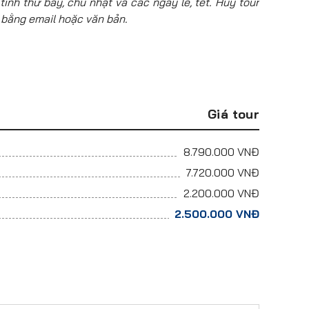
tính thứ bảy, chủ nhật và các ngày lễ, tết. Hủy tour
 bằng email hoặc văn bản.
Giá tour
8.790.000
VNĐ
7.720.000
VNĐ
2.200.000
VNĐ
2.500.000
VNĐ