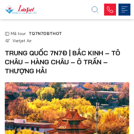
Mã tour:
TQ7N7DBTHOT
Vietjet Air
TRUNG QUỐC 7N7Đ | BẮC KINH – TÔ
CHÂU – HÀNG CHÂU – Ô TRẤN –
THƯỢNG HẢI