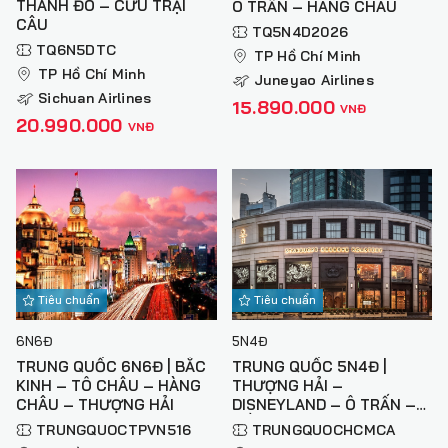
THÀNH ĐÔ – CỬU TRẠI
Ô TRẤN – HÀNG CHÂU
CÂU
TQ5N4D2026
TQ6N5DTC
TP Hồ Chí Minh
TP Hồ Chí Minh
Juneyao Airlines
Sichuan Airlines
15.890.000
VNĐ
20.990.000
VNĐ
Tiêu chuẩn
Tiêu chuẩn
6N6Đ
5N4Đ
TRUNG QUỐC 6N6Đ | BẮC
TRUNG QUỐC 5N4Đ |
KINH – TÔ CHÂU – HÀNG
THƯỢNG HẢI –
CHÂU – THƯỢNG HẢI
DISNEYLAND – Ô TRẤN –
HỒ THANH SƠN – HÀNG
TRUNGQUOCTPVN516
TRUNGQUOCHCMCA
CHÂU (NO SHOPPING)