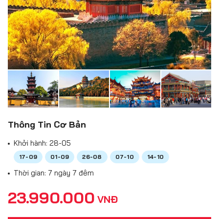
Thông Tin Cơ Bản
Khởi hành:
28-05
17-09
01-09
26-08
07-10
14-10
Thời gian: 7 ngày 7 đêm
23.990.000
VNĐ