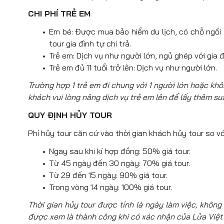
CHI PHÍ TRẺ EM
Em bé: Được mua bảo hiểm du lịch, có chỗ ngồi tr
tour gia đình tự chi trả.
Trẻ em: Dịch vụ như người lớn, ngủ ghép với gia đ
Trẻ em đủ 11 tuổi trở lên: Dịch vụ như người lớn.
Trường hợp 1 trẻ em đi chung với 1 người lớn hoặc kh
khách vui lòng nâng dịch vụ trẻ em lên để lấy thêm su
QUY ĐỊNH HỦY TOUR
Phí hủy tour căn cứ vào thời gian khách hủy tour so vớ
Ngay sau khi kí hợp đồng: 50% giá tour.
Từ 45 ngày đến 30 ngày: 70% giá tour.
Từ 29 đến 15 ngày: 90% giá tour.
Trong vòng 14 ngày: 100% giá tour.
Thời gian hủy tour được tính là ngày làm việc, không 
được xem là thành công khi có xác nhận của Lửa Việt