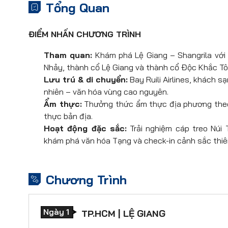
Tổng Quan
ĐIỂM NHẤN CHƯƠNG TRÌNH
Tham quan:
Khám phá Lệ Giang – Shangrila với 
Nhảy, thành cổ Lệ Giang và thành cổ Độc Khắc T
Lưu trú & di chuyển:
Bay Ruili Airlines, khách s
nhiên – văn hóa vùng cao nguyên.
Ẩm thực:
Thưởng thức ẩm thực địa phương theo 
thực bản địa.
Hoạt động đặc sắc:
Trải nghiệm cáp treo Núi
khám phá văn hóa Tạng và check-in cảnh sắc thiên
Chương Trình
Ngày 1
TP.HCM | LỆ GIANG