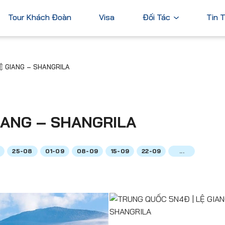
Tour Khách Đoàn
Visa
Đối Tác
Tin 
Ngân Hàng
Ệ GIANG – SHANGRILA
Tài Chính
Châu Á
Châu Úc
Thương Mại
Nhật Bản
Úc
Trung Quốc
IANG – SHANGRILA
Hàn Quốc
Đài Loan
25-08
01-09
08-09
15-09
22-09
...
Dubai
ả
Xem tất cả