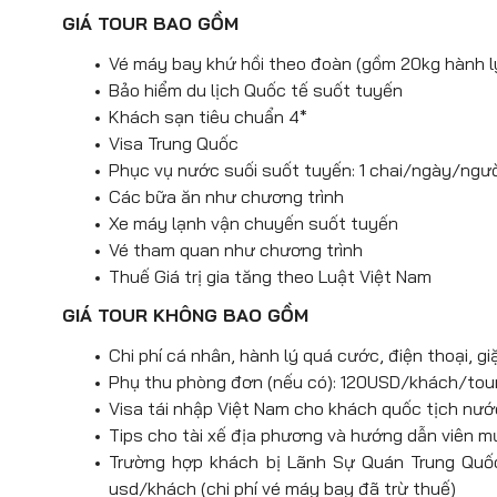
Check-in Cờ Lungta Shangril
có thể thay đổi cho phù hợp.
không thể đi cáp lớn lên núi 4500m 
tuyết ngọc long vô cùng hùng vĩ.
GIÁ TOUR BAO GỒM
sắc màu được in kinh chú treo trên 
điện)
Đoàn tự túc ăn tối
, về khách sạn n
trong tiếng Tạng có nghĩa là “ngựa
Vé máy bay khứ hồi theo đoàn (gồm 20kg hành lý 
show:
“Lệ Giang Thiên Cổ Tình” (tự 
lời cầu chúc bình an.
Tặng show biểu diễn Ấn Tượng Lệ 
Bảo hiểm du lịch Quốc tế suốt tuyến
Thành cổ DukeZong – Thành c
ngưng biểu diễn do bảo trì, nâng 
Đoàn nghỉ đêm tại khách sạn Lệ Giang
Khách sạn tiêu chuẩn 4*
Nơi tập trung sinh sống lâu đời c
tại khu vực thành cổ Lệ Giang).
Visa Trung Quốc
bảo tồn tốt nhất ở Trung Quốc. Tớ
Đoàn dùng cơm đoàn tại nhà hàng địa 
Phục vụ nước suối suốt tuyến: 1 chai/ngày/ngư
trăm căn nhà kiểu Tây Tạng cổ xưa
Bạch
Thuỷ
Hà,
Lam Nguyệt Cốc. (kh
Các bữa ăn như chương trình
hiếu khách giới thiệu những nét 
Xe máy lạnh vận chuyến suốt tuyến
Đoàn di chuyển đến
Ngọc
Thủy
T
ngày và nhiệt tình giúp đỡ.
Vé tham quan như chương trình
nét đẹp văn hóa Đông Ba hơn 1000 
Đoàn tự túc ăn tối, nghỉ đêm tại
Shangr
Thuế Giá trị gia tăng theo Luật Việt Nam
Bữa tối đoàn dùng cơm tối và tự do tha
GIÁ TOUR KHÔNG BAO GỒM
Thành Cổ Lệ Giang –
còn được g
Chi phí cá nhân, hành lý quá cước, điện thoại, g
chứng nhận Di sản văn hoá thế g
Phụ thu phòng đơn (nếu có): 120USD/khách/tou
hơn 800 năm, là một di sản văn h
Visa tái nhập Việt Nam cho khách quốc tịch nư
danh là
“Venice
của
Phương
Đ
Tips cho tài xế địa phương và hướng dẫn viên 
những cây liễu buông xuống các bậ
Trường hợp khách bị Lãnh Sự Quán Trung Quốc
Đoàn nghỉ đêm tại khách sạn
Lệ
Giang
usd/khách (chi phí vé máy bay đã trừ thuế)