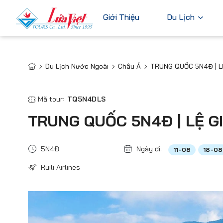
Giới Thiệu
Du Lịch
Du Lịch Nước Ngoài
Châu Á
TRUNG QUỐC 5N4Đ | L
Châu Âu
Du Lịch Nước Ngoài
Bỉ
Du Lịch Trong Nước
Mã tour:
TQ5N4DLS
Pháp
Tour Cao Cấp
TRUNG QUỐC 5N4Đ | LỆ G
Đức
Ý
5N4Đ
Ngày đi:
11-08
18-08
Hà Lan
Ruili Airlines
Xem tất c