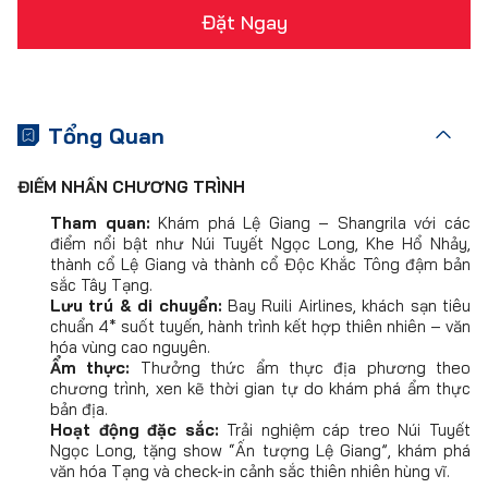
Đặt Ngay
Tổng Quan
ĐIỂM NHẤN CHƯƠNG TRÌNH
Tham quan:
Khám phá Lệ Giang – Shangrila với các
điểm nổi bật như Núi Tuyết Ngọc Long, Khe Hổ Nhảy,
thành cổ Lệ Giang và thành cổ Độc Khắc Tông đậm bản
sắc Tây Tạng.
Lưu trú & di chuyển:
Bay Ruili Airlines, khách sạn tiêu
chuẩn 4* suốt tuyến, hành trình kết hợp thiên nhiên – văn
hóa vùng cao nguyên.
Ẩm thực:
Thưởng thức ẩm thực địa phương theo
chương trình, xen kẽ thời gian tự do khám phá ẩm thực
bản địa.
Hoạt động đặc sắc:
Trải nghiệm cáp treo Núi Tuyết
Ngọc Long, tặng show “Ấn tượng Lệ Giang”, khám phá
văn hóa Tạng và check-in cảnh sắc thiên nhiên hùng vĩ.