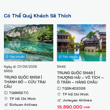
Ngay sau khi kí hợp đồng: 50% giá tour.
Từ 45 ngày đến 30 ngày: 70% giá tour.
Từ 29 đến 15 ngày: 90% giá tour.
Có Thể Quý Khách Sẽ Thích
Trong vòng 14 ngày: 100% giá tour.
Thời gian hủy tour được tính là ngày làm việc, không tính
thứ bảy, chủ nhật và các ngày lễ, tết. Hủy tour được xem
là thành công khi có xác nhận của Lửa Việt bằng email
hoặc văn bản.
Tiêu chuẩn
Tiêu chuẩn
Ngày đi: 01/09/2026
5N4Đ
6N5Đ
TRUNG QUỐC 5N4Đ |
TRUNG QUỐC 6N5Đ |
THƯỢNG HẢI – VÔ TÍCH –
THÀNH ĐÔ – CỬU TRẠI
Ô TRẤN – HÀNG CHÂU
CÂU
TQ5N4D2026
TQ6N5DTC
TP Hồ Chí Minh
TP Hồ Chí Minh
Juneyao Airlines
Sichuan Airlines
15.890.000
VNĐ