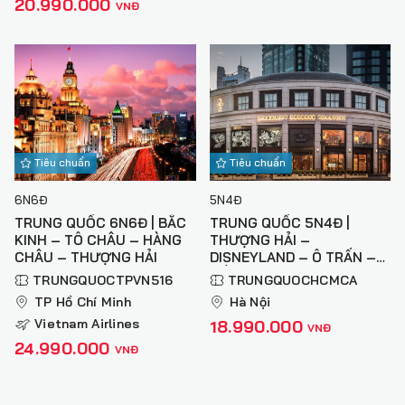
20.990.000
VNĐ
Tiêu chuẩn
Tiêu chuẩn
6N6Đ
5N4Đ
TRUNG QUỐC 6N6Đ | BẮC
TRUNG QUỐC 5N4Đ |
KINH – TÔ CHÂU – HÀNG
THƯỢNG HẢI –
CHÂU – THƯỢNG HẢI
DISNEYLAND – Ô TRẤN –
HỒ THANH SƠN – HÀNG
TRUNGQUOCTPVN516
TRUNGQUOCHCMCA
CHÂU (NO SHOPPING)
TP Hồ Chí Minh
Hà Nội
Vietnam Airlines
18.990.000
VNĐ
24.990.000
VNĐ