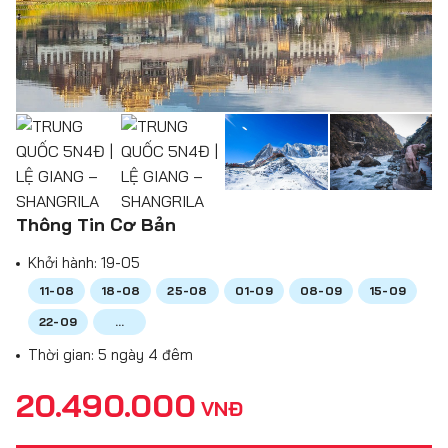
Thông Tin Cơ Bản
Khởi hành:
19-05
11-08
18-08
25-08
01-09
08-09
15-09
22-09
...
Thời gian: 5 ngày 4 đêm
20.490.000
VNĐ