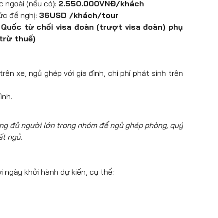
c ngoài (nếu có):
2.550.000VNĐ/khách
ình và thơ mộng chốn thiên đường trần gian.
ức đề nghị:
36USD /khách/tour
m quan
uốc từ chối visa đoàn (trượt visa đoàn) phụ
trừ thuế)
 cấp chứng nhận Di sản văn hoá thế giới năm
 cách đây hơn 800 năm, là một di sản văn hóa
, được mệnh danh là “Venice của Phương Đông”,
ên xe, ngủ ghép với gia đình, chi phí phát sinh trên
qua, những cây liễu buông xuống các bậc cửa và
ình.
ông đủ người lớn trong nhóm để ngủ ghép phòng, quý
ất ngủ.
i ngày khởi hành dự kiến, cụ thể: