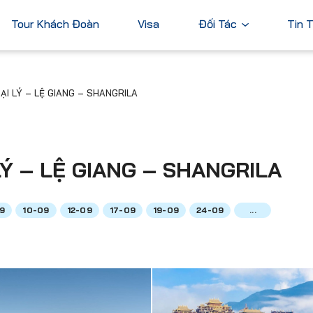
Tour Khách Đoàn
Visa
Đối Tác
Tin 
Ngân Hàng
I LÝ – LỆ GIANG – SHANGRILA
Tài Chính
Châu Á
Châu Úc
Thương Mại
Nhật Bản
Úc
Trung Quốc
Ý – LỆ GIANG – SHANGRILA
Hàn Quốc
Đài Loan
9
10-09
12-09
17-09
19-09
24-09
...
Dubai
ả
Xem tất cả