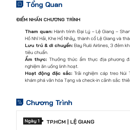
Tổng Quan
ĐIỂM NHẤN CHƯƠNG TRÌNH
Tham quan:
Hành trình Đại Lý – Lệ Giang – Shan
Hồ Nhĩ Hải, Khe Hổ Nhảy, thành cổ Lệ Giang và th
Lưu trú & di chuyển:
Bay Ruili Airlines, 3 đêm 
tiêu chuẩn.
Ẩm thực:
Thưởng thức ẩm thực địa phương đặc
nghiệm ăn uống linh hoạt.
Hoạt động đặc sắc:
Trải nghiệm cáp treo Núi
khám phá văn hóa Tạng và check-in cảnh sắc thiên
Chương Trình
Ngày 1
TP.HCM | LỆ GIANG