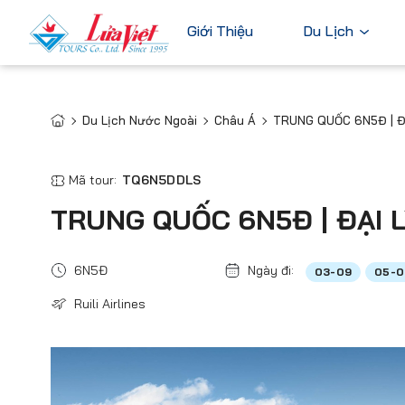
Giới Thiệu
Du Lịch
Du Lịch Nước Ngoài
Châu Á
TRUNG QUỐC 6N5Đ | ĐẠ
Châu Âu
Du Lịch Nước Ngoài
Bỉ
Du Lịch Trong Nước
Mã tour:
TQ6N5DDLS
Pháp
Tour Cao Cấp
TRUNG QUỐC 6N5Đ | ĐẠI L
Đức
Ý
6N5Đ
Ngày đi:
03-09
05-0
Hà Lan
Ruili Airlines
Xem tất c