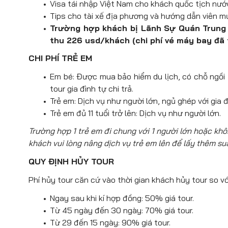
Visa tái nhập Việt Nam cho khách quốc tịch nướ
Ngọc Long, tận hưởng vẻ đẹp yên b
Tips cho tài xế địa phương và hướng dẫn viên m
Ăn tối đoàn dùng cơm tối và tự đo tha
Trường hợp khách bị Lãnh Sự Quán Trung Q
thu 226 usd/khách (chi phí vé máy bay đã 
Thành cổ Lệ Giang
– được UNESCO
1997. Thành cổ Lệ Giang xây dựng
CHI PHÍ TRẺ EM
thế giới với phong cảnh xinh đẹp
Em bé: Được mua bảo hiểm du lịch, có chỗ ngồi tr
nơi đây nhà nhà đều có suối chảy 
tour gia đình tự chi trả.
những cây cầu nhỏ xinh xắn.
Trẻ em: Dịch vụ như người lớn, ngủ ghép với gia đ
Đoàn nghỉ đêm tại khách sạn Lệ Giang.
Trẻ em đủ 11 tuổi trở lên: Dịch vụ như người lớn.
Trường hợp 1 trẻ em đi chung với 1 người lớn hoặc kh
khách vui lòng nâng dịch vụ trẻ em lên để lấy thêm su
QUY ĐỊNH HỦY TOUR
Phí hủy tour căn cứ vào thời gian khách hủy tour so vớ
Ngay sau khi kí hợp đồng: 50% giá tour.
Từ 45 ngày đến 30 ngày: 70% giá tour.
Từ 29 đến 15 ngày: 90% giá tour.