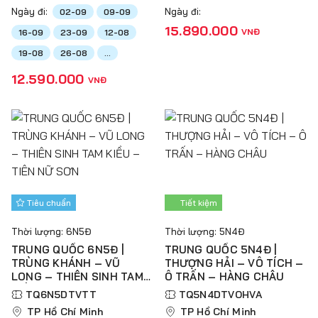
Ngày đi:
Ngày đi:
02-09
09-09
15.890.000
VNĐ
16-09
23-09
12-08
19-08
26-08
...
12.590.000
VNĐ
Tiêu chuẩn
Tiết kiệm
Thời lượng: 6N5Đ
Thời lượng: 5N4Đ
TRUNG QUỐC 6N5Đ |
TRUNG QUỐC 5N4Đ |
TRÙNG KHÁNH – VŨ
THƯỢNG HẢI – VÔ TÍCH –
LONG – THIÊN SINH TAM
Ô TRẤN – HÀNG CHÂU
KIỀU – TIÊN NỮ SƠN
TQ6N5DTVTT
TQ5N4DTVOHVA
TP Hồ Chí Minh
TP Hồ Chí Minh