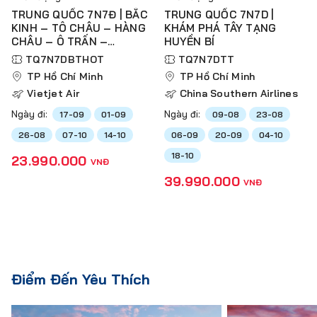
TRUNG QUỐC 7N7Đ | BẮC
TRUNG QUỐC 7N7D |
KINH – TÔ CHÂU – HÀNG
KHÁM PHÁ TÂY TẠNG
CHÂU – Ô TRẤN –
HUYỀN BÍ
THƯỢNG HẢI
TQ7N7DBTHOT
TQ7N7DTT
TP Hồ Chí Minh
TP Hồ Chí Minh
Vietjet Air
China Southern Airlines
Ngày đi:
Ngày đi:
17-09
01-09
09-08
23-08
26-08
07-10
14-10
06-09
20-09
04-10
18-10
23.990.000
VNĐ
39.990.000
VNĐ
Điểm Đến Yêu Thích