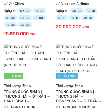
Air China
Vietnam Airlines
Ngày đi:
Ngày đi:
07-08
14-08
30-08
13-10
21-08
04-09
11-09
01-11
13-11
04-12
18-09
25-09
20.990.000
VNĐ
19.590.000
VNĐ
Tiết kiệm
Tiêu chuẩn
Thời lượng: 5N4Đ
Thời lượng: 5N4Đ
TRUNG QUỐC 5N4Đ |
TRUNG QUỐC 5N4Đ |
THƯỢNG HẢI – Ô TRẤN –
THƯỢNG HẢI –
HÀNG CHÂU –
DISNEYLAND – Ô TRẤN –
DISNEYLAND
HỒ THANH SƠN – HÀNG
TQ5N4DTOHDN
TRUNGQUOCHCMCA