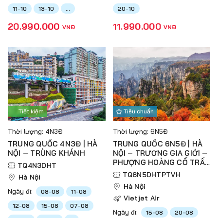
11-10
13-10
...
20-10
20.990.000
11.990.000
VNĐ
VNĐ
Tiết kiệm
Tiêu chuẩn
Thời lượng: 4N3Đ
Thời lượng: 6N5Đ
TRUNG QUỐC 4N3Đ | HÀ
TRUNG QUỐC 6N5Đ | HÀ
NỘI – TRÙNG KHÁNH
NỘI – TRƯƠNG GIA GIỚI –
PHƯỢNG HOÀNG CỔ TRẤN
TQ4N3DHT
– THIÊN TỬ SƠN – VŨ
TQ6N5DHTPTVH
Hà Nội
LĂNG NGUYÊN – HỒ BẢO
Hà Nội
PHONG
Ngày đi:
08-08
11-08
Vietjet Air
12-08
15-08
07-08
Ngày đi:
15-08
20-08