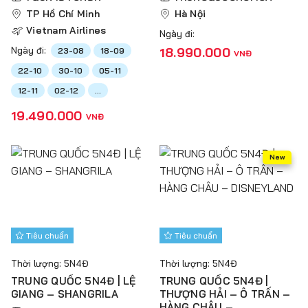
(NOSHOPPING)
CHÂU (NO SHOPPING)
TP Hồ Chí Minh
Hà Nội
Vietnam Airlines
Ngày đi:
Ngày đi:
18.990.000
23-08
18-09
VNĐ
22-10
30-10
05-11
12-11
02-12
...
19.490.000
VNĐ
New
Tiêu chuẩn
Tiêu chuẩn
Thời lượng: 5N4Đ
Thời lượng: 5N4Đ
TRUNG QUỐC 5N4Đ | LỆ
TRUNG QUỐC 5N4Đ |
GIANG – SHANGRILA
THƯỢNG HẢI – Ô TRẤN –
HÀNG CHÂU –