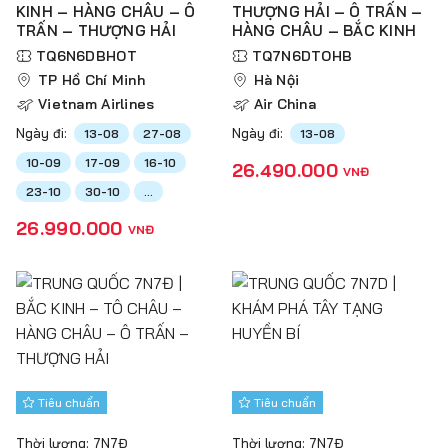
KINH – HÀNG CHÂU – Ô
THƯỢNG HẢI – Ô TRẤN –
TRẤN – THƯỢNG HẢI
HÀNG CHÂU – BẮC KINH
TQ6N6DBHOT
TQ7N6DTOHB
TP Hồ Chí Minh
Hà Nội
Vietnam Airlines
Air China
Ngày đi:
Ngày đi:
13-08
27-08
13-08
10-09
17-09
16-10
26.490.000
VNĐ
23-10
30-10
...
26.990.000
VNĐ
Tiêu chuẩn
Tiêu chuẩn
Thời lượng: 7N7Đ
Thời lượng: 7N7Đ