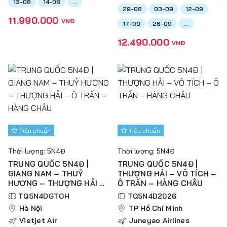
13-08
14-08
...
29-08
03-09
12-09
11.990.000
VNĐ
17-09
26-09
...
12.490.000
VNĐ
Tiêu chuẩn
Tiêu chuẩn
Thời lượng: 5N4Đ
Thời lượng: 5N4Đ
TRUNG QUỐC 5N4Đ |
TRUNG QUỐC 5N4Đ |
GIANG NAM – THUỶ
THƯỢNG HẢI – VÔ TÍCH –
HƯƠNG – THƯỢNG HẢI –
Ô TRẤN – HÀNG CHÂU
Ô TRẤN – HÀNG CHÂU
TQ5N4DGTOH
TQ5N4D2026
Hà Nội
TP Hồ Chí Minh
Vietjet Air
Juneyao Airlines