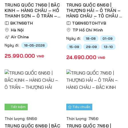
TRUNG QUỐC 7N6Đ | BẮC
TRUNG QUỐC 6N6Đ |
KINH – HÀNG CHÂU – HỒ
THƯỢNG HẢI – Ô TRẤN –
THANH SƠN – Ô TRẤN –
HÀNG CHÂU – TÔ CHÂU –
THƯỢNG HẢI
VÔ TÍCH – BẮC KINH
BK7N6ĐTH
TQ6N6DTOHTVB
Hà Nội
TP Hồ Chí Minh
Air China
Ngày đi:
18-08
01-09
Ngày đi:
18-05-2026
15-09
29-09
13-10
25.990.000
VNĐ
24.690.000
VNĐ
Tiết kiệm
Tiêu chuẩn
Thời lượng: 6N6Đ
Thời lượng: 7N6Đ
TRUNG QUỐC 6N6Đ | BẮC
TRUNG QUỐC 7N6Đ |