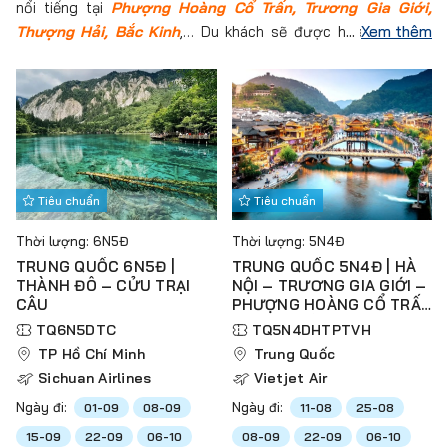
nổi tiếng tại
Phượng Hoàng Cổ Trấn, Trương Gia Giới,
Thượng Hải, Bắc Kinh
,… Du khách sẽ được hòa mình vào
Xem thêm
những vùng đất mới đầy hữu tình và thơ mộng với những lâu
đài và tòa thành cổ. Tham khảo lịch trình tour sau đây và
đăng ký tour để trải nghiệm vùng đất mới ngay hôm nay thôi.
Tiêu chuẩn
Tiêu chuẩn
Thời lượng: 6N5Đ
Thời lượng: 5N4Đ
TRUNG QUỐC 6N5Đ |
TRUNG QUỐC 5N4Đ | HÀ
THÀNH ĐÔ – CỬU TRẠI
NỘI – TRƯƠNG GIA GIỚI –
CÂU
PHƯỢNG HOÀNG CỔ TRẤN
– THIÊN TỬ SƠN – VŨ
TQ6N5DTC
TQ5N4DHTPTVH
LĂNG NGUYÊN – HỒ BẢO
TP Hồ Chí Minh
Trung Quốc
PHONG
Sichuan Airlines
Vietjet Air
Ngày đi:
Ngày đi:
01-09
08-09
11-08
25-08
15-09
22-09
06-10
08-09
22-09
06-10