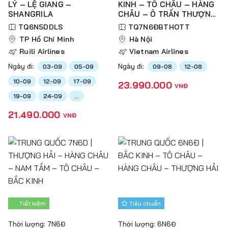
LÝ – LỆ GIANG –
KINH – TÔ CHÂU – HÀNG
SHANGRILA
CHÂU – Ô TRẤN THƯỢNG
HẢI – TÂN THIÊN ĐỊA
TQ6N5DDLS
TQ7N6ĐBTHOTT
TP Hồ Chí Minh
Hà Nội
Ruili Airlines
Vietnam Airlines
Ngày đi:
Ngày đi:
03-09
05-09
09-08
12-08
10-09
12-09
17-09
23.990.000
VNĐ
19-09
24-09
...
21.490.000
VNĐ
Tiết kiệm
Tiêu chuẩn
Thời lượng: 7N6Đ
Thời lượng: 6N6Đ