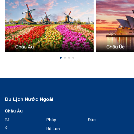
Châu Âu
Châu Úc
Du Lịch Nước Ngoài
Châu Âu
Bỉ
Pháp
Đức
Ý
Hà Lan