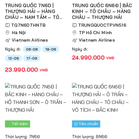
TRUNG QUỐC 7N6D |
TRUNG QUỐC 6N6Đ | BẮC
THƯỢNG HẢI – HÀNG
KINH – TÔ CHÂU – HÀNG
CHÂU – NAM TẦM – TÔ
CHÂU – THƯỢNG HẢI
CHÂU – BẮC KINH
TQ7N6DTHNTB
TRUNGQUOCTPVN516
Hà Nội
TP Hồ Chí Minh
Vietnam Airlines
Vietnam Airlines
Ngày đi:
Ngày đi:
08-08
19-08
24.990.000
VNĐ
12-09
17-09
23.990.000
VNĐ
Tiết kiệm
Tiêu chuẩn
Thời lượng: 7N6Đ
Thời lượng: 6N6Đ