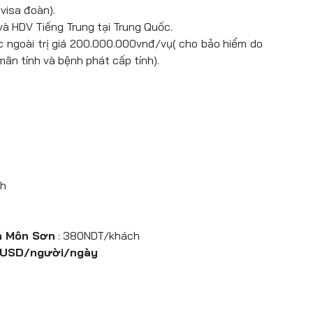
ng, thang máy từ đỉnh núi…) tại Vũ Lăng Nguyên.
visa đoàn).
au đó xe đưa quý khách ra sân bay làm thủ tục
và HDV Tiếng Trung tại Trung Quốc.
15-23h35)
ớc ngoài trị giá 200.000.000vnđ/vụ( cho bảo hiểm do
 mãn tính và bệnh phát cấp tính).
làm thủ tục nhập cảnh, xe đón đưa đoàn về Rạp
Nội . Chia tay đoàn.
ch
n Môn Sơn
: 380NDT/khách
5 USD/người/ngày