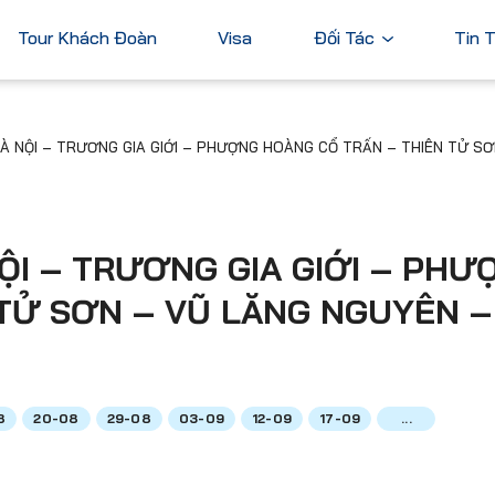
Tour Khách Đoàn
Visa
Đối Tác
Tin 
Ngân Hàng
À NỘI – TRƯƠNG GIA GIỚI – PHƯỢNG HOÀNG CỔ TRẤN – THIÊN TỬ S
Tài Chính
Châu Á
Châu Úc
Thương Mại
Nhật Bản
Úc
Trung Quốc
ỘI – TRƯƠNG GIA GIỚI – PHƯ
Hàn Quốc
TỬ SƠN – VŨ LĂNG NGUYÊN –
Đài Loan
Dubai
ả
Xem tất cả
8
20-08
29-08
03-09
12-09
17-09
...