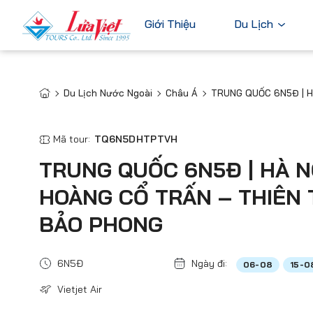
Giới Thiệu
Du Lịch
Du Lịch Nước Ngoài
Châu Á
TRUNG QUỐC 6N5Đ | H
Châu Âu
Du Lịch Nước Ngoài
Bỉ
Du Lịch Trong Nước
Mã tour:
TQ6N5DHTPTVH
Pháp
Tour Cao Cấp
TRUNG QUỐC 6N5Đ | HÀ N
Đức
HOÀNG CỔ TRẤN – THIÊN 
Ý
BẢO PHONG
Hà Lan
Xem tất c
6N5Đ
Ngày đi:
06-08
15-0
Vietjet Air