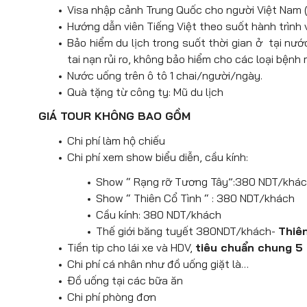
Hiệp cốc như trượt zipline, trượt ố
Visa nhập cảnh Trung Quốc cho người Việt Nam (
Tối
: Quý khách ăn tối tại nhà hàng s
Hướng dẫn viên Tiếng Việt theo suốt hành trình 
đáp chuyến bay VJ7867 về Hà Nội (22h
Bảo hiểm du lịch trong suốt thời gian ở tại nư
tai nạn rủi ro, không bảo hiểm cho các loại bệnh
23h35:
Về đến sân bay Nội Bài. Đoàn 
Nước uống trên ô tô 1 chai/người/ngày.
xiếc Trung ương 67 Trần Nhân Tông – Hà 
Quà tặng từ công ty: Mũ du lịch
GIÁ TOUR KHÔNG BAO GỒM
Chi phí làm hộ chiếu
Chi phí xem show biểu diễn, cầu kính:
Show “ Rạng rỡ Tương Tây”:380 NDT/khá
Show “ Thiên Cổ Tình “ : 380 NDT/khách
Cầu kính: 380 NDT/khách
Thế giới băng tuyết 380NDT/khách-
Thiê
Tiền tip cho lái xe và HDV,
tiêu chuẩn chung 
Chi phí cá nhân như đồ uống giặt là…
Đồ uống tại các bữa ăn
Chi phí phòng đơn