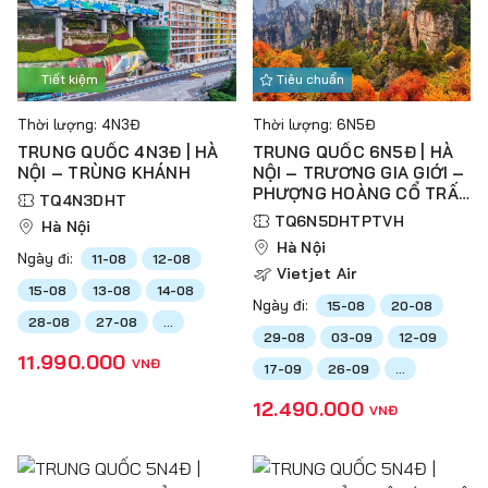
Tiết kiệm
Tiêu chuẩn
Thời lượng: 4N3Đ
Thời lượng: 6N5Đ
TRUNG QUỐC 4N3Đ | HÀ
TRUNG QUỐC 6N5Đ | HÀ
NỘI – TRÙNG KHÁNH
NỘI – TRƯƠNG GIA GIỚI –
PHƯỢNG HOÀNG CỔ TRẤN
TQ4N3DHT
– THIÊN TỬ SƠN – VŨ
TQ6N5DHTPTVH
Hà Nội
LĂNG NGUYÊN – HỒ BẢO
Hà Nội
PHONG
Ngày đi:
11-08
12-08
Vietjet Air
15-08
13-08
14-08
Ngày đi:
15-08
20-08
28-08
27-08
...
29-08
03-09
12-09
11.990.000
VNĐ
17-09
26-09
...
12.490.000
VNĐ