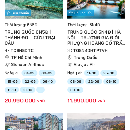
Tiêu chuẩn
Tiêu chuẩn
Thời lượng: 6N5Đ
Thời lượng: 5N4Đ
TRUNG QUỐC 6N5Đ |
TRUNG QUỐC 5N4Đ | HÀ
THÀNH ĐÔ – CỬU TRẠI
NỘI – TRƯƠNG GIA GIỚI –
CÂU
PHƯỢNG HOÀNG CỔ TRẤN
– THIÊN TỬ SƠN – VŨ
TQ6N5DTC
TQ5N4DHTPTVH
LĂNG NGUYÊN – HỒ BẢO
TP Hồ Chí Minh
Trung Quốc
PHONG
Sichuan Airlines
Vietjet Air
Ngày đi:
Ngày đi:
01-09
08-09
11-08
25-08
15-09
22-09
06-10
08-09
22-09
06-10
11-10
13-10
...
20-10
20.990.000
11.990.000
VNĐ
VNĐ