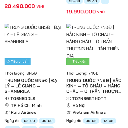
25-09
09-10
...
20.490.000
VNĐ
19.990.000
VNĐ
Tiêu chuẩn
Tiết kiệm
Thời lượng: 6N5Đ
Thời lượng: 7N6Đ
TRUNG QUỐC 6N5Đ | ĐẠI
TRUNG QUỐC 7N6Đ | BẮC
LÝ – LỆ GIANG –
KINH – TÔ CHÂU – HÀNG
SHANGRILA
CHÂU – Ô TRẤN THƯỢNG
HẢI – TÂN THIÊN ĐỊA
TQ6N5DDLS
TQ7N6ĐBTHOTT
TP Hồ Chí Minh
Hà Nội
Ruili Airlines
Vietnam Airlines
Ngày đi:
Ngày đi:
03-09
05-09
09-08
12-08