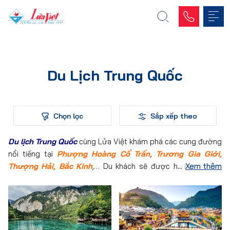
Du Lịch Trung Quốc
Chọn lọc
Sắp xếp theo
Du lịch Trung Quốc
cùng Lửa Việt khám phá các cung đường
nổi tiếng tại
Phượng Hoàng Cổ Trấn, Trương Gia Giới,
Thượng Hải, Bắc Kinh
,… Du khách sẽ được hòa mình vào
Xem thêm
những vùng đất mới đầy hữu tình và thơ mộng với những lâu
đài và tòa thành cổ. Tham khảo lịch trình tour sau đây và
đăng ký tour để trải nghiệm vùng đất mới ngay hôm nay thôi.