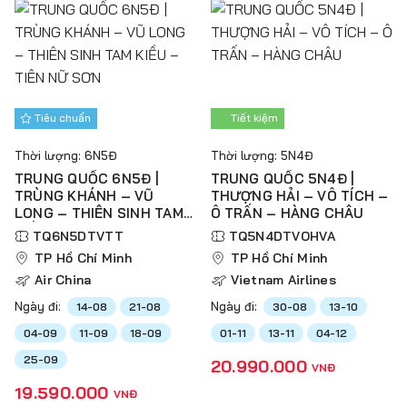
Tiêu chuẩn
Tiết kiệm
Thời lượng: 6N5Đ
Thời lượng: 5N4Đ
TRUNG QUỐC 6N5Đ |
TRUNG QUỐC 5N4Đ |
TRÙNG KHÁNH – VŨ
THƯỢNG HẢI – VÔ TÍCH –
LONG – THIÊN SINH TAM
Ô TRẤN – HÀNG CHÂU
KIỀU – TIÊN NỮ SƠN
TQ6N5DTVTT
TQ5N4DTVOHVA
TP Hồ Chí Minh
TP Hồ Chí Minh
Air China
Vietnam Airlines
Ngày đi:
Ngày đi:
14-08
21-08
30-08
13-10
04-09
11-09
18-09
01-11
13-11
04-12
25-09
20.990.000
VNĐ
19.590.000
VNĐ