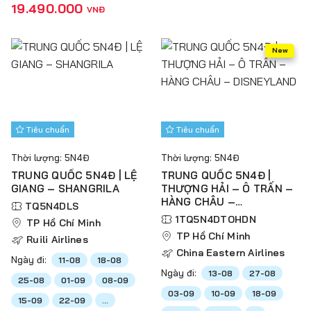
19.490.000
VNĐ
New
Tiêu chuẩn
Tiêu chuẩn
Thời lượng: 5N4Đ
Thời lượng: 5N4Đ
TRUNG QUỐC 5N4Đ | LỆ
TRUNG QUỐC 5N4Đ |
GIANG – SHANGRILA
THƯỢNG HẢI – Ô TRẤN –
HÀNG CHÂU –
TQ5N4DLS
DISNEYLAND
1TQ5N4DTOHDN
TP Hồ Chí Minh
TP Hồ Chí Minh
Ruili Airlines
China Eastern Airlines
Ngày đi:
11-08
18-08
Ngày đi:
13-08
27-08
25-08
01-09
08-09
03-09
10-09
18-09
15-09
22-09
...