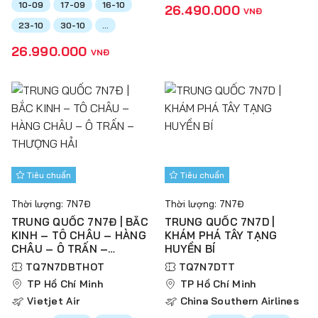
10-09
17-09
16-10
26.490.000
VNĐ
23-10
30-10
...
26.990.000
VNĐ
Tiêu chuẩn
Tiêu chuẩn
Thời lượng: 7N7Đ
Thời lượng: 7N7Đ
TRUNG QUỐC 7N7Đ | BẮC
TRUNG QUỐC 7N7D |
KINH – TÔ CHÂU – HÀNG
KHÁM PHÁ TÂY TẠNG
CHÂU – Ô TRẤN –
HUYỀN BÍ
THƯỢNG HẢI
TQ7N7DBTHOT
TQ7N7DTT
TP Hồ Chí Minh
TP Hồ Chí Minh
Vietjet Air
China Southern Airlines