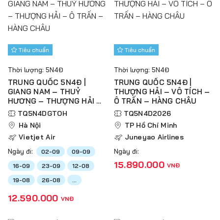
Tiêu chuẩn
Tiêu chuẩn
Thời lượng: 5N4Đ
Thời lượng: 5N4Đ
TRUNG QUỐC 5N4Đ |
TRUNG QUỐC 5N4Đ |
GIANG NAM – THUỶ
THƯỢNG HẢI – VÔ TÍCH –
HƯƠNG – THƯỢNG HẢI –
Ô TRẤN – HÀNG CHÂU
Ô TRẤN – HÀNG CHÂU
TQ5N4DGTOH
TQ5N4D2026
Hà Nội
TP Hồ Chí Minh
Vietjet Air
Juneyao Airlines
Ngày đi:
Ngày đi:
02-09
09-09
15.890.000
VNĐ
16-09
23-09
12-08
19-08
26-08
...
12.590.000
VNĐ