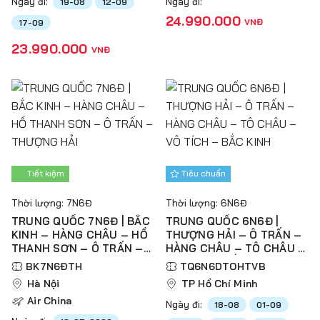
Ngày đi:
Ngày đi:
19-08
12-09
24.990.000
VNĐ
17-09
23.990.000
VNĐ
Tiết kiệm
Tiêu chuẩn
Thời lượng: 7N6Đ
Thời lượng: 6N6Đ
TRUNG QUỐC 7N6Đ | BẮC
TRUNG QUỐC 6N6Đ |
KINH – HÀNG CHÂU – HỒ
THƯỢNG HẢI – Ô TRẤN –
THANH SƠN – Ô TRẤN –
HÀNG CHÂU – TÔ CHÂU –
THƯỢNG HẢI
VÔ TÍCH – BẮC KINH
BK7N6ĐTH
TQ6N6DTOHTVB
Hà Nội
TP Hồ Chí Minh
Air China
Ngày đi:
18-08
01-09