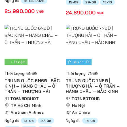
Ngày đi:
18-05-2026
15-09
29-09
13-10
25.990.000
VNĐ
24.690.000
VNĐ
Tiết kiệm
Tiêu chuẩn
Thời lượng: 6N6Đ
Thời lượng: 7N6Đ
TRUNG QUỐC 6N6Đ | BẮC
TRUNG QUỐC 7N6Đ |
KINH – HÀNG CHÂU – Ô
THƯỢNG HẢI – Ô TRẤN –
TRẤN – THƯỢNG HẢI
HÀNG CHÂU – BẮC KINH
TQ6N6DBHOT
TQ7N6DTOHB
TP Hồ Chí Minh
Hà Nội
Vietnam Airlines
Air China
Ngày đi:
Ngày đi:
13-08
27-08
13-08