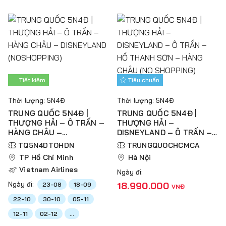
Tiết kiệm
Tiêu chuẩn
Thời lượng: 5N4Đ
Thời lượng: 5N4Đ
TRUNG QUỐC 5N4Đ |
TRUNG QUỐC 5N4Đ |
THƯỢNG HẢI – Ô TRẤN –
THƯỢNG HẢI –
HÀNG CHÂU –
DISNEYLAND – Ô TRẤN –
DISNEYLAND
HỒ THANH SƠN – HÀNG
TQ5N4DTOHDN
TRUNGQUOCHCMCA
(NOSHOPPING)
CHÂU (NO SHOPPING)
TP Hồ Chí Minh
Hà Nội
Vietnam Airlines
Ngày đi:
Ngày đi:
18.990.000
23-08
18-09
VNĐ
22-10
30-10
05-11
12-11
02-12
...