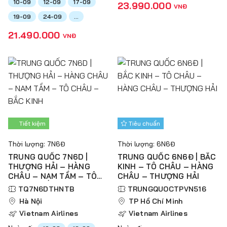
10-09
12-09
17-09
23.990.000
VNĐ
19-09
24-09
...
21.490.000
VNĐ
Tiết kiệm
Tiêu chuẩn
Thời lượng: 7N6Đ
Thời lượng: 6N6Đ
TRUNG QUỐC 7N6D |
TRUNG QUỐC 6N6Đ | BẮC
THƯỢNG HẢI – HÀNG
KINH – TÔ CHÂU – HÀNG
CHÂU – NAM TẦM – TÔ
CHÂU – THƯỢNG HẢI
CHÂU – BẮC KINH
TQ7N6DTHNTB
TRUNGQUOCTPVN516
Hà Nội
TP Hồ Chí Minh
Vietnam Airlines
Vietnam Airlines