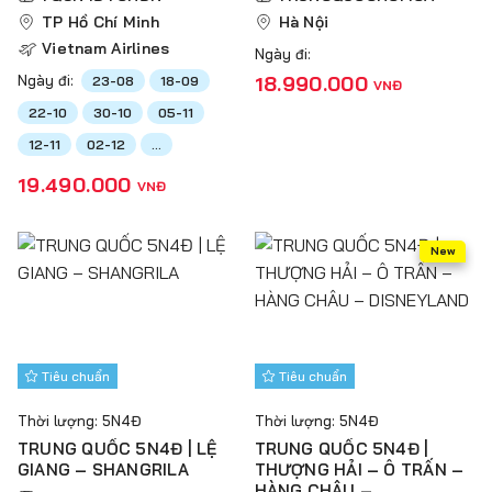
(NOSHOPPING)
CHÂU (NO SHOPPING)
TP Hồ Chí Minh
Hà Nội
Vietnam Airlines
Ngày đi:
Ngày đi:
18.990.000
23-08
18-09
VNĐ
22-10
30-10
05-11
12-11
02-12
...
19.490.000
VNĐ
New
Tiêu chuẩn
Tiêu chuẩn
Thời lượng: 5N4Đ
Thời lượng: 5N4Đ
TRUNG QUỐC 5N4Đ | LỆ
TRUNG QUỐC 5N4Đ |
GIANG – SHANGRILA
THƯỢNG HẢI – Ô TRẤN –
HÀNG CHÂU –