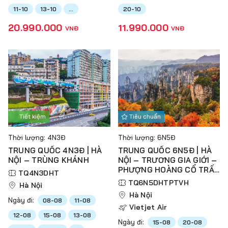
11-10
13-10
...
20-10
20.990.000
11.990.000
VNĐ
VNĐ
Tiết kiệm
Tiêu chuẩn
Thời lượng: 4N3Đ
Thời lượng: 6N5Đ
TRUNG QUỐC 4N3Đ | HÀ
TRUNG QUỐC 6N5Đ | HÀ
NỘI – TRÙNG KHÁNH
NỘI – TRƯƠNG GIA GIỚI –
PHƯỢNG HOÀNG CỔ TRẤN
TQ4N3DHT
– THIÊN TỬ SƠN – VŨ
TQ6N5DHTPTVH
Hà Nội
LĂNG NGUYÊN – HỒ BẢO
Hà Nội
PHONG
Ngày đi:
08-08
11-08
Vietjet Air
12-08
15-08
13-08
Ngày đi:
15-08
20-08