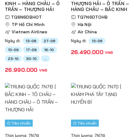
KINH – HÀNG CHÂU – Ô
THƯỢNG HẢI – Ô TRẤN –
TRẤN – THƯỢNG HẢI
HÀNG CHÂU – BẮC KINH
TQ6N6DBHOT
TQ7N6DTOHB
TP Hồ Chí Minh
Hà Nội
Vietnam Airlines
Air China
Ngày đi:
Ngày đi:
13-08
27-08
13-08
10-09
17-09
16-10
26.490.000
VNĐ
23-10
30-10
...
26.990.000
VNĐ
Tiêu chuẩn
Tiêu chuẩn
Thời lượng: 7N7Đ
Thời lượng: 7N7Đ