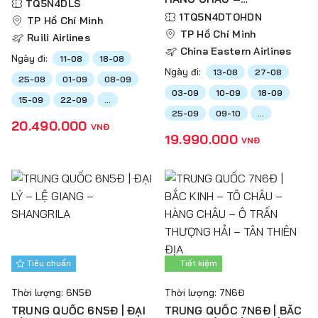
TQ5N4DLS
DISNEYLAND
1TQ5N4DTOHDN
TP Hồ Chí Minh
TP Hồ Chí Minh
Ruili Airlines
China Eastern Airlines
Ngày đi:
11-08
18-08
Ngày đi:
13-08
27-08
25-08
01-09
08-09
03-09
10-09
18-09
15-09
22-09
...
25-09
09-10
...
20.490.000
VNĐ
19.990.000
VNĐ
Tiêu chuẩn
Tiết kiệm
Thời lượng: 6N5Đ
Thời lượng: 7N6Đ
TRUNG QUỐC 6N5Đ | ĐẠI
TRUNG QUỐC 7N6Đ | BẮC