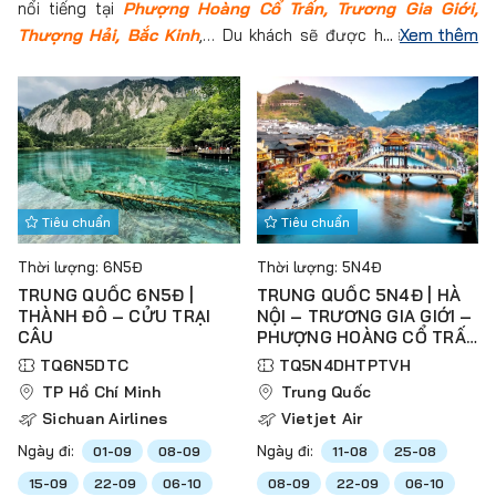
nổi tiếng tại
Phượng Hoàng Cổ Trấn, Trương Gia Giới,
Thượng Hải, Bắc Kinh
,… Du khách sẽ được hòa mình vào
Xem thêm
những vùng đất mới đầy hữu tình và thơ mộng với những lâu
đài và tòa thành cổ. Tham khảo lịch trình tour sau đây và
đăng ký tour để trải nghiệm vùng đất mới ngay hôm nay thôi.
Tiêu chuẩn
Tiêu chuẩn
Thời lượng: 6N5Đ
Thời lượng: 5N4Đ
TRUNG QUỐC 6N5Đ |
TRUNG QUỐC 5N4Đ | HÀ
THÀNH ĐÔ – CỬU TRẠI
NỘI – TRƯƠNG GIA GIỚI –
CÂU
PHƯỢNG HOÀNG CỔ TRẤN
– THIÊN TỬ SƠN – VŨ
TQ6N5DTC
TQ5N4DHTPTVH
LĂNG NGUYÊN – HỒ BẢO
TP Hồ Chí Minh
Trung Quốc
PHONG
Sichuan Airlines
Vietjet Air
Ngày đi:
Ngày đi:
01-09
08-09
11-08
25-08
15-09
22-09
06-10
08-09
22-09
06-10