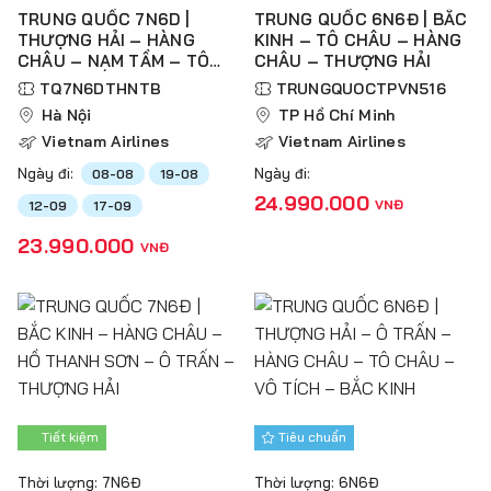
TRUNG QUỐC 7N6D |
TRUNG QUỐC 6N6Đ | BẮC
THƯỢNG HẢI – HÀNG
KINH – TÔ CHÂU – HÀNG
CHÂU – NAM TẦM – TÔ
CHÂU – THƯỢNG HẢI
CHÂU – BẮC KINH
TQ7N6DTHNTB
TRUNGQUOCTPVN516
Hà Nội
TP Hồ Chí Minh
Vietnam Airlines
Vietnam Airlines
Ngày đi:
Ngày đi:
08-08
19-08
24.990.000
VNĐ
12-09
17-09
23.990.000
VNĐ
Tiết kiệm
Tiêu chuẩn
Thời lượng: 7N6Đ
Thời lượng: 6N6Đ