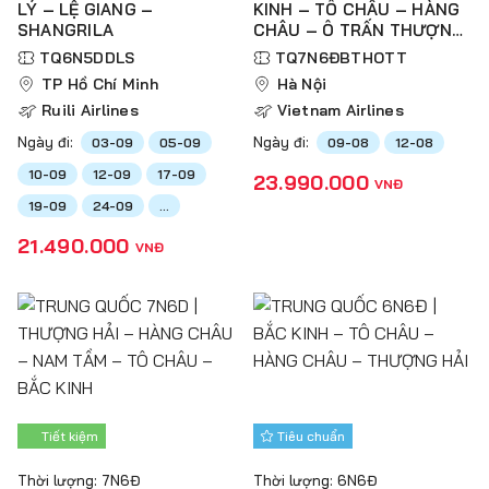
LÝ – LỆ GIANG –
KINH – TÔ CHÂU – HÀNG
SHANGRILA
CHÂU – Ô TRẤN THƯỢNG
HẢI – TÂN THIÊN ĐỊA
TQ6N5DDLS
TQ7N6ĐBTHOTT
TP Hồ Chí Minh
Hà Nội
Ruili Airlines
Vietnam Airlines
Ngày đi:
Ngày đi:
03-09
05-09
09-08
12-08
10-09
12-09
17-09
23.990.000
VNĐ
19-09
24-09
...
21.490.000
VNĐ
Tiết kiệm
Tiêu chuẩn
Thời lượng: 7N6Đ
Thời lượng: 6N6Đ