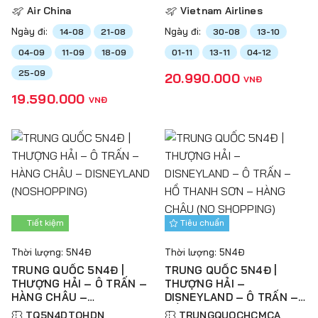
Air China
Vietnam Airlines
Ngày đi:
Ngày đi:
14-08
21-08
30-08
13-10
04-09
11-09
18-09
01-11
13-11
04-12
25-09
20.990.000
VNĐ
19.590.000
VNĐ
Tiết kiệm
Tiêu chuẩn
Thời lượng: 5N4Đ
Thời lượng: 5N4Đ
TRUNG QUỐC 5N4Đ |
TRUNG QUỐC 5N4Đ |
THƯỢNG HẢI – Ô TRẤN –
THƯỢNG HẢI –
HÀNG CHÂU –
DISNEYLAND – Ô TRẤN –
DISNEYLAND
HỒ THANH SƠN – HÀNG
TQ5N4DTOHDN
TRUNGQUOCHCMCA