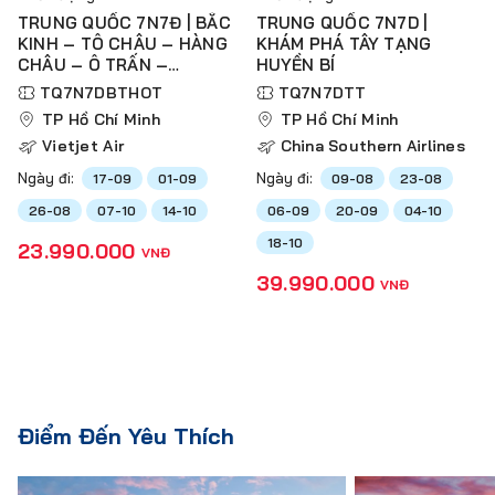
TRUNG QUỐC 7N7Đ | BẮC
TRUNG QUỐC 7N7D |
KINH – TÔ CHÂU – HÀNG
KHÁM PHÁ TÂY TẠNG
CHÂU – Ô TRẤN –
HUYỀN BÍ
THƯỢNG HẢI
TQ7N7DBTHOT
TQ7N7DTT
TP Hồ Chí Minh
TP Hồ Chí Minh
Vietjet Air
China Southern Airlines
Ngày đi:
Ngày đi:
17-09
01-09
09-08
23-08
26-08
07-10
14-10
06-09
20-09
04-10
18-10
23.990.000
VNĐ
39.990.000
VNĐ
Điểm Đến Yêu Thích