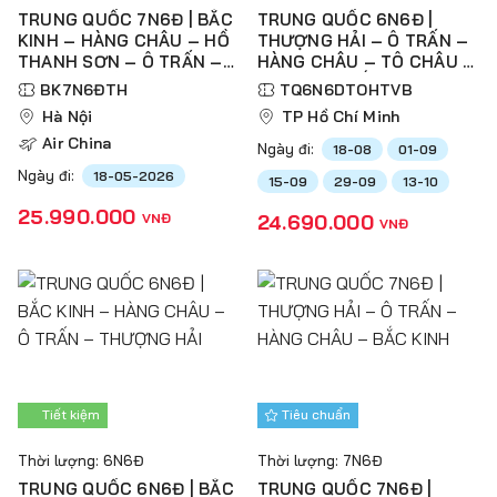
TRUNG QUỐC 7N6Đ | BẮC
TRUNG QUỐC 6N6Đ |
KINH – HÀNG CHÂU – HỒ
THƯỢNG HẢI – Ô TRẤN –
THANH SƠN – Ô TRẤN –
HÀNG CHÂU – TÔ CHÂU –
THƯỢNG HẢI
VÔ TÍCH – BẮC KINH
BK7N6ĐTH
TQ6N6DTOHTVB
Hà Nội
TP Hồ Chí Minh
Air China
Ngày đi:
18-08
01-09
Ngày đi:
18-05-2026
15-09
29-09
13-10
25.990.000
VNĐ
24.690.000
VNĐ
Tiết kiệm
Tiêu chuẩn
Thời lượng: 6N6Đ
Thời lượng: 7N6Đ
TRUNG QUỐC 6N6Đ | BẮC
TRUNG QUỐC 7N6Đ |