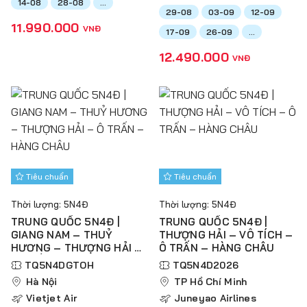
14-08
28-08
...
29-08
03-09
12-09
11.990.000
VNĐ
17-09
26-09
...
12.490.000
VNĐ
Tiêu chuẩn
Tiêu chuẩn
Thời lượng: 5N4Đ
Thời lượng: 5N4Đ
TRUNG QUỐC 5N4Đ |
TRUNG QUỐC 5N4Đ |
GIANG NAM – THUỶ
THƯỢNG HẢI – VÔ TÍCH –
HƯƠNG – THƯỢNG HẢI –
Ô TRẤN – HÀNG CHÂU
Ô TRẤN – HÀNG CHÂU
TQ5N4DGTOH
TQ5N4D2026
Hà Nội
TP Hồ Chí Minh
Vietjet Air
Juneyao Airlines