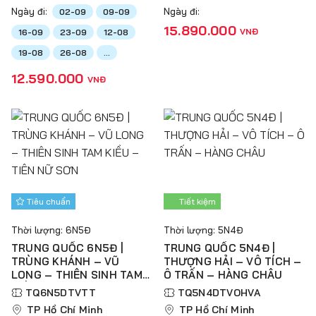
Ngày đi:
Ngày đi:
02-09
09-09
15.890.000
VNĐ
16-09
23-09
12-08
19-08
26-08
...
12.590.000
VNĐ
Tiêu chuẩn
Tiết kiệm
Thời lượng: 6N5Đ
Thời lượng: 5N4Đ
TRUNG QUỐC 6N5Đ |
TRUNG QUỐC 5N4Đ |
TRÙNG KHÁNH – VŨ
THƯỢNG HẢI – VÔ TÍCH –
LONG – THIÊN SINH TAM
Ô TRẤN – HÀNG CHÂU
KIỀU – TIÊN NỮ SƠN
TQ6N5DTVTT
TQ5N4DTVOHVA
TP Hồ Chí Minh
TP Hồ Chí Minh