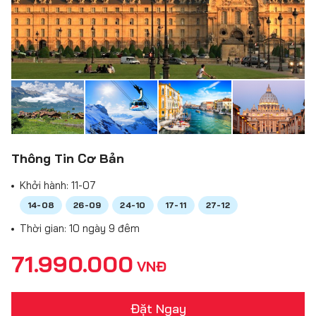
Thông Tin Cơ Bản
Khởi hành:
11-07
14-08
26-09
24-10
17-11
27-12
Thời gian: 10 ngày 9 đêm
71.990.000
VNĐ
Đặt Ngay