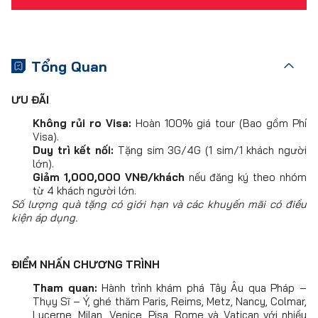
Tổng Quan
ƯU ĐÃI
Không rủi ro Visa:
Hoàn 100% giá tour (Bao gồm Phí
Visa).
Duy trì kết nối:
Tặng sim 3G/4G (1 sim/1 khách người
lớn).
Giảm 1,000,000 VNĐ/khách
nếu đăng ký theo nhóm
từ 4 khách người lớn.
Số lượng quà tặng có giới hạn và các khuyến mãi có điều
kiện áp dụng.
ĐIỂM NHẤN CHƯƠNG TRÌNH
Tham quan:
Hành trình khám phá Tây Âu qua Pháp –
Thụy Sĩ – Ý, ghé thăm Paris, Reims, Metz, Nancy, Colmar,
Lucerne, Milan, Venice, Pisa, Rome và Vatican với nhiều