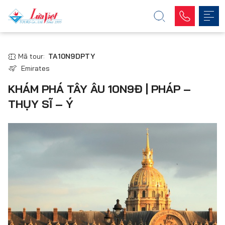
Mã tour:
TA10N9DPTY
Emirates
KHÁM PHÁ TÂY ÂU 10N9Đ | PHÁP –
THỤY SĨ – Ý