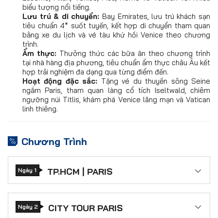
biểu tượng nổi tiếng.
Lưu trú & di chuyển:
Bay Emirates, lưu trú khách sạn
tiêu chuẩn 4* suốt tuyến, kết hợp di chuyển tham quan
bằng xe du lịch và vé tàu khứ hồi Venice theo chương
trình.
Ẩm thực:
Thưởng thức các bữa ăn theo chương trình
tại nhà hàng địa phương, tiêu chuẩn ẩm thực châu Âu kết
hợp trải nghiệm đa dạng qua từng điểm đến.
Hoạt động đặc sắc:
Tặng vé du thuyền sông Seine
ngắm Paris, tham quan làng cổ tích Iseltwald, chiêm
ngưỡng núi Titlis, khám phá Venice lãng mạn và Vatican
linh thiêng.
Chương Trình
TP.HCM | PARIS
Ngày 1
Quý khách tập trung tại
Sân bay Tân Sơn
Nhất
, làm thủ tục đáp chuyến bay đi
Paris,
Pháp
. Thông tin chuyến bay:
CITY TOUR PARIS
Ngày 2