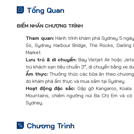
Tổng Quan
ĐIỂM NHẤN CHƯƠNG TRÌNH
Tham quan:
Hành trình khám phá Sydney 5 ngày 
Sò, Sydney Harbour Bridge, The Rocks, Darlin
Market.
Lưu trú & di chuyển:
Bay Vietjet Air hoặc Jet
trú khách sạn tiêu chuẩn 3*, di chuyển bằng xe du
Ẩm thực:
Thưởng thức các bữa ăn theo chương tr
do khám phá ẩm thực và mua sắm tại Sydney.
Hoạt động đặc sắc:
Gặp gỡ Kangaroo, Koala tạ
Mountains, chiêm ngưỡng núi Ba Chị Em và có
Sydney.
Chương Trình