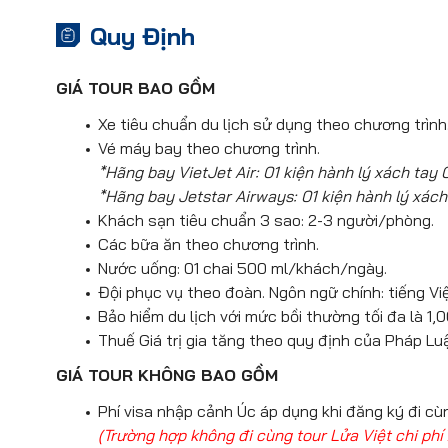
mỹ phẩm, dược phẩm cho đến quà lưu n
đây có màu xanh nước biển bạc khắ
với diện tích 30 hectares
Đối với quý khách bay VietJet 
Quy Định
hùng vĩ.
Ăn trưa tại nhà hàng địa phương, tiếp 
in chuyến bay về lại TP.HCM
Hoặc quý khách có thể sắp xếp thời gia
Trải nghiệm
Tàu Kéo Scenic Wor
VJ086 SYD-
đá và chiêm ngưỡng các tán rừng nh
Khu phố cổ The Rocks
–
“bảo tà
GIÁ TOUR BAO GỒM
Ăn trưa và ăn tối tự túc.
Ăn tối, trở về khách sạn nghỉ ngơi. Tự
Được xem như cội nguồn hình thàn
Đối với quý khách bay Jetstar
Xe tiêu chuẩn du lịch sử dụng theo chương trình
Darling Harbour
– trung tâm giải
trưa tự túc tại đây. Chiều xe đưa 
Vé máy bay theo chương trình.
dẫn các lối đi đan xen các nhà hàn
về lại TP.HCM
*Hãng bay VietJet Air: 01 kiện hành lý xách tay 
chính như
Bảo tàng Hàng hải Quố
JQ061 SYD-
*Hãng bay Jetstar Airways: 01 kiện hành lý xách
bách thú Wild Life Sydney.
Khách sạn tiêu chuẩn 3 sao: 2-3 người/phòng.
Về đến TP.HCM, đoàn làm thủ tục nhập c
Ăn tối ở nhà hàng địa phương. Đến kh
Các bữa ăn theo chương trình.
phá. Nghỉ đêm tại thành phố
Sydney.
HDV chia tay và tạm biệt đoàn. Hẹn gặp 
Nước uống: 01 chai 500 ml/khách/ngày.
Đội phục vụ theo đoàn. Ngôn ngữ chính: tiếng Việ
Bảo hiểm du lịch với mức bồi thường tối đa là 
Thuế Giá trị gia tăng theo quy định của Pháp Lu
GIÁ TOUR KHÔNG BAO GỒM
Phí visa nhập cảnh Úc áp dụng khi đăng ký đi c
(Trường hợp không đi cùng tour Lửa Việt chi phí