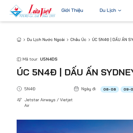
Giới Thiệu
Du Lịch
Du Lịch Nước Ngoài
Châu Úc
ÚC 5N4Đ | DẤU ẤN S
Châu Âu
Du Lịch Nước Ngoài
Bỉ
Du Lịch Trong Nước
Mã tour:
U5N4DS
Pháp
Tour Cao Cấp
ÚC 5N4Đ | DẤU ẤN SYDNE
Đức
Ý
5N4Đ
Ngày đi:
08-08
09-
Hà Lan
Jetstar Airways / Vietjet
Xem tất c
Air