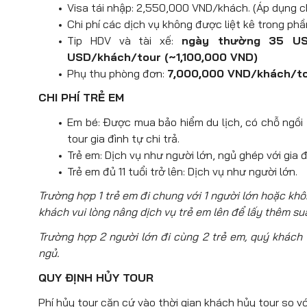
Visa tái nhập: 2,550,000 VND/khách. (Áp dụng c
Chi phí các dịch vụ không được liệt kê trong ph
Tip HDV và tài xế:
ngày thường 35 USD
USD/khách/tour (~1,100,000 VND)
Phụ thu phòng đơn:
7,000,000 VND/khách/to
CHI PHÍ TRẺ EM
Em bé: Được mua bảo hiểm du lịch, có chỗ ngồi tr
tour gia đình tự chi trả.
Trẻ em: Dịch vụ như người lớn, ngủ ghép với gia đ
Trẻ em đủ 11 tuổi trở lên: Dịch vụ như người lớn.
Trường hợp 1 trẻ em đi chung với 1 người lớn hoặc kh
khách vui lòng nâng dịch vụ trẻ em lên để lấy thêm su
Trường hợp 2 người lớn đi cùng 2 trẻ em, quý khách v
ngủ.
QUY ĐỊNH HỦY TOUR
Phí hủy tour căn cứ vào thời gian khách hủy tour so vớ