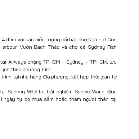
4 đêm với các biểu tượng nổi bật như Nhà hát Con
g Harbour, Vườn Bách Thảo và chợ cá Sydney Fish
star Airways chặng TP.HCM – Sydney – TP.HCM, lưu
 lịch theo chương trình.
ình tại nhà hàng địa phương, kết hợp thời gian tự
i Sydney Wildlife, trải nghiệm Scenic World Blue
 1 ngày tự do mua sắm hoặc thăm người thân tại