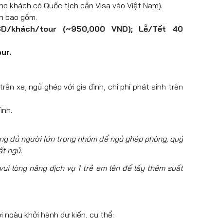
ho khách có Quốc tịch cần Visa vào Việt Nam).
ần bao gồm.
/khách/tour (~950,000 VND); Lễ/Tết 40
ur.
ên xe, ngủ ghép với gia đình, chi phí phát sinh trên
ình.
ông đủ người lớn trong nhóm để ngủ ghép phòng, quý
ất ngủ.
ui lòng nâng dịch vụ 1 trẻ em lên để lấy thêm suất
i ngày khởi hành dự kiến, cụ thể: