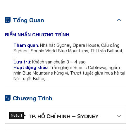
Tổng Quan
ĐIỂM NHẤN CHƯƠNG TRÌNH
Tham quan
: Nhà hát Sydney Opera House, Cầu cảng
Sydney, Scenic World Blue Mountains, Thị trấn Ballarat,
…
Lưu trú
: Khách sạn chuẩn 3 – 4 sao.
Hoạt động khác
: Trải nghiệm Scenic Cableway ngắm
nhìn Blue Mountains hùng vĩ, Trượt tuyết giữa mùa hè tại
Núi Tuyết Buller,…
Chương Trình
TP. HỒ CHÍ MINH – SYDNEY
Ngày 1
Hướng dẫn viên đón đoàn tại Ga quốc tế – Sân