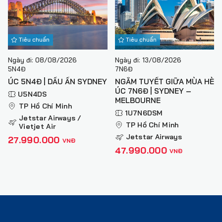
Tiêu chuẩn
Tiêu chuẩn
Ngày đi: 08/08/2026
Ngày đi: 13/08/2026
5N4Đ
7N6Đ
ÚC 5N4Đ | DẤU ẤN SYDNEY
NGẮM TUYẾT GIỮA MÙA HÈ
ÚC 7N6Đ | SYDNEY –
U5N4DS
MELBOURNE
TP Hồ Chí Minh
1U7N6DSM
Jetstar Airways /
TP Hồ Chí Minh
Vietjet Air
Jetstar Airways
27.990.000
VNĐ
47.990.000
VNĐ