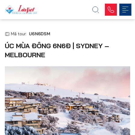
Mã tour:
U6N6DSM
ÚC MÙA ĐÔNG 6N6Đ | SYDNEY –
MELBOURNE