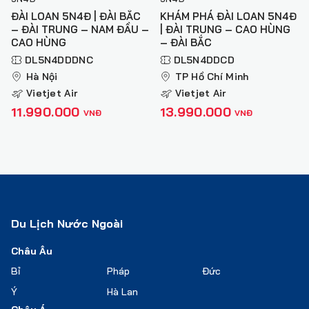
ĐÀI LOAN 5N4Đ | ĐÀI BẮC
KHÁM PHÁ ĐÀI LOAN 5N4Đ
– ĐÀI TRUNG – NAM ĐẦU –
| ĐÀI TRUNG – CAO HÙNG
CAO HÙNG
– ĐÀI BẮC
DL5N4DDDNC
DL5N4DDCD
Hà Nội
TP Hồ Chí Minh
Vietjet Air
Vietjet Air
11.990.000
13.990.000
VNĐ
VNĐ
Du Lịch Nước Ngoài
Châu Âu
Bỉ
Pháp
Đức
Ý
Hà Lan