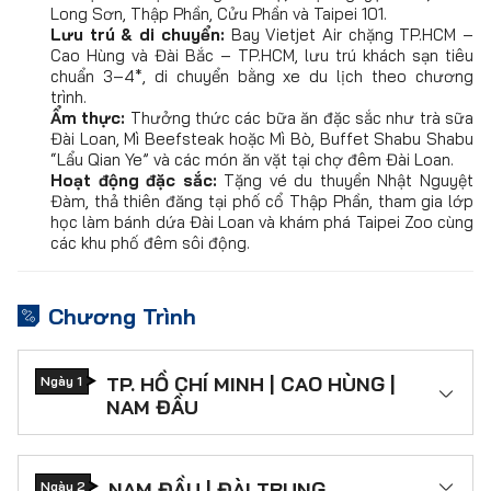
Long Sơn, Thập Phần, Cửu Phần và Taipei 101.
Lưu trú & di chuyển:
Bay Vietjet Air chặng TP.HCM –
Cao Hùng và Đài Bắc – TP.HCM, lưu trú khách sạn tiêu
chuẩn 3–4*, di chuyển bằng xe du lịch theo chương
trình.
Ẩm thực:
Thưởng thức các bữa ăn đặc sắc như trà sữa
Đài Loan, Mì Beefsteak hoặc Mì Bò, Buffet Shabu Shabu
“Lẩu Qian Ye” và các món ăn vặt tại chợ đêm Đài Loan.
Hoạt động đặc sắc:
Tặng vé du thuyền Nhật Nguyệt
Đàm, thả thiên đăng tại phố cổ Thập Phần, tham gia lớp
học làm bánh dứa Đài Loan và khám phá Taipei Zoo cùng
các khu phố đêm sôi động.
Chương Trình
TP. HỒ CHÍ MINH | CAO HÙNG |
Ngày 1
NAM ĐẦU
Tập trung tại
sân bay Tân Sơn Nhất
(Ăn
sáng nhẹ tại sân bay)
làm thủ tục đáp chuyến
bay đi
Cao Hùng – Đài Loan
. Làm thủ tục
NAM ĐẦU | ĐÀI TRUNG
Ngày 2