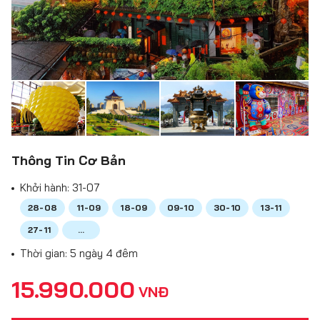
Thông Tin Cơ Bản
Khởi hành:
31-07
28-08
11-09
18-09
09-10
30-10
13-11
27-11
...
Thời gian: 5 ngày 4 đêm
15.990.000
VNĐ