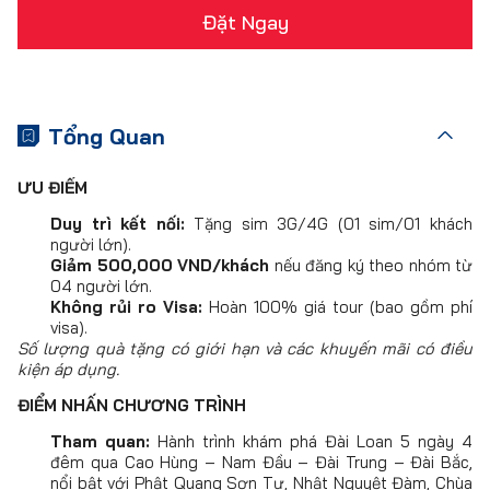
Đặt Ngay
Tổng Quan
ƯU ĐIỂM
Duy trì kết nối:
Tặng sim 3G/4G (01 sim/01 khách
người lớn).
Giảm 500,000 VND/khách
nếu đăng ký theo nhóm từ
04 người lớn.
Không rủi ro Visa:
Hoàn 100% giá tour (bao gồm phí
visa).
Số lượng quà tặng có giới hạn và các khuyến mãi có điều
kiện áp dụng.
ĐIỂM NHẤN CHƯƠNG TRÌNH
Tham quan:
Hành trình khám phá Đài Loan 5 ngày 4
đêm qua Cao Hùng – Nam Đầu – Đài Trung – Đài Bắc,
nổi bật với Phật Quang Sơn Tự, Nhật Nguyệt Đàm, Chùa