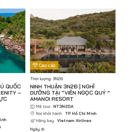
Cao cấp
Thời lượng: 3N2Đ
HÚ QUỐC
NINH THUẬN 3N2Đ | NGHĨ
RENITY –
DƯỠNG TẠI “VIÊN NGỌC QUÝ ”
HỰC
AMANOI RESORT
Mã tour:
NT3N2DA
Nơi khởi hành:
TP Hồ Chí Minh
inh
Hãng bay:
Vietnam Airlines
s
Ngày đi: