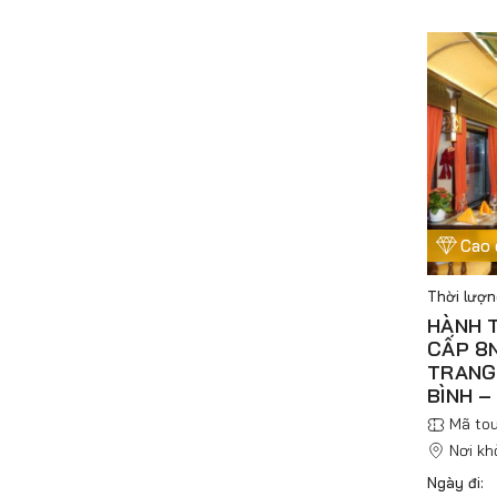
Cao 
Thời lượ
HÀNH T
CẤP 8N
TRANG 
BÌNH –
Mã tou
Nơi kh
Ngày đi: