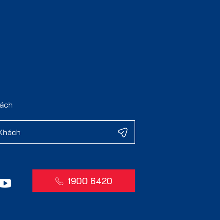
hách
1900 6420