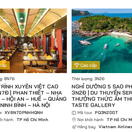
cấp
Cao cấp
ng: 8N7Đ
Thời lượng: 3N2Đ
RÌNH XUYÊN VIỆT CAO
NGHỈ DƯỠNG 5 SAO P
7Đ | PHAN THIẾT – NHA
3N2Đ | DU THUYỀN SE
– HỘI AN – HUẾ – QUẢNG
THƯỞNG THỨC ẨM T
 NINH BÌNH – HÀ NỘI
TASTE GALLERY
r:
XV8N7DPNHHQNH
Mã tour:
PQ3N2DDT
ởi hành:
TP Hồ Chí Minh
Nơi khởi hành:
TP Hồ Chí M
Hãng bay:
Vietnam Airline