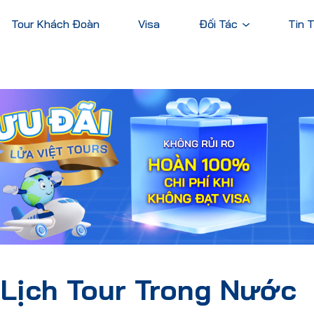
Tour Khách Đoàn
Visa
Đối Tác
Tin 
Ngân Hàng
Tài Chính
ng Nước
Tour Nước Ngoài
Tour Du Thu
Thương Mại
Châu Nam Cực
Châu Á
Châu Phi
Châu Âu
Châu Mỹ
Châu Á
 Lịch Tour Trong Nước