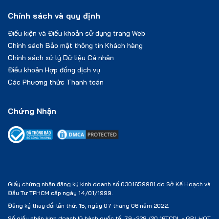
2. Thẻ hưu trí
(sao y công chứng).
Chính sách và quy định
3. Bảo hiểm xã hội
(Hình chụp màn hình ứng dụng VssID
Quá trình tham gia BHXH).
Điều kiện và Điều khoản sử dụng trang Web
Chính sách Bảo mật thông tin Khách hàng
❖ Sinh viên – Học sinh:
Chính sách xử lý Dữ liệu Cá nhân
1. Thẻ sinh viên/học sinh
(sao y công chứng).
Điều khoản Hợp đồng dịch vụ
Các Phương thức Thanh toán
2. Giấy xác nhận sinh viên/học sinh
(bản gốc)
.
❖ Các trường hợp khác: Giấy tờ chứng minh sở hữu tài
Chứng Nhận
sản cá nhân (tài sản chứng khoán, tiết kiệm, bất động
sản, oto, …
HỒ SƠ CHỨNG MINH TÀI CHÍNH
1. Sổ tiết kiệm GỐC kèm xác nhận số dư (hạn mức tối
thiểu từ: 120,000,000 VNĐ/khách).
Giấy chứng nhận đăng ký kinh doanh số 0301659981 do Sở Kế Hoạch và
Đầu Tư TPHCM cấp ngày 14/01/1999.
2. Giấy tờ sở hữu nhà/đất (nếu có) (photo công chứng).
Đăng ký thay đổi lần thứ: 15, ngày 07 tháng 06 năm 2022.
Số giấy phép kinh doanh lữ hành quốc tế:
79 -228 /20 16TCDL - GP LHQT