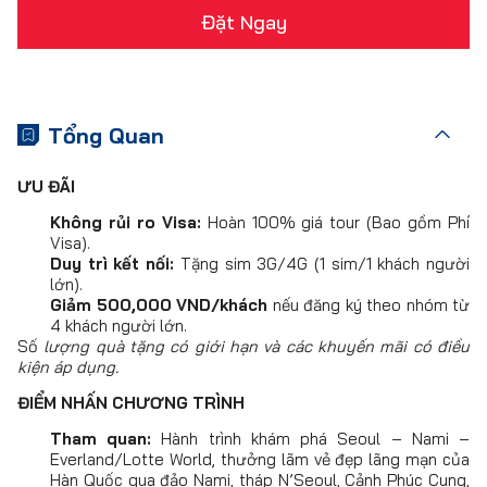
Đặt Ngay
Tổng Quan
ƯU ĐÃI
Không rủi ro Visa:
Hoàn 100% giá tour (Bao gồm Phí
Visa).
Duy trì kết nối:
Tặng sim 3G/4G (1 sim/1 khách người
lớn).
Giảm 500,000 VND/khách
nếu đăng ký theo nhóm từ
4 khách người lớn.
Số
lượng quà tặng có giới hạn và các khuyến mãi có điều
kiện áp dụng.
ĐIỂM NHẤN CHƯƠNG TRÌNH
Tham quan:
Hành trình khám phá Seoul – Nami –
Everland/Lotte World, thưởng lãm vẻ đẹp lãng mạn của
Hàn Quốc qua đảo Nami, tháp N’Seoul, Cảnh Phúc Cung,