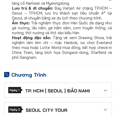
làng cổ Namsan và Myeongdong.
Lưu trú & di chuyển:
Bay Vietjet Air chặng TP.HCM –
Seoul – TP.HCM, lưu trú khách sạn tiêu chuẩn 4* tại
Seoul, di chuyển bằng xe du lịch theo chương trình.
Ẩm thực:
Trải nghiệm thực đơn Hàn Quốc đa dạng như
gà nướng, lẩu nấm, gà hầm sâm, cơm truyền thống, cá
nướng, thịt nướng và thịt xào kiểu Hàn.
Hoạt động đặc sắc:
Tặng vé xem Drawing Show, trải
nghiệm làm kim chi – mặc Hanbok, vui chơi Everland
theo mùa hoặc Lotte World mùa đông, kết hợp check-in
China Town, làng bích họa Songwol-dong, Starfield và
phố Gangnam.
Chương Trình
TP. HCM | SEOUL | ĐẢO NAMI
Ngày 1
Quý khách tập trung tại
Cảng hàng không
Quốc tế Tân Sơn Nhất
theo giờ hẹn. HDV
đón đoàn và làm thủ tục đáp chuyến bay
SEOUL CITY TOUR
Ngày 2
VJ862 SGN – ICN (02:35 – 09:40)
đến