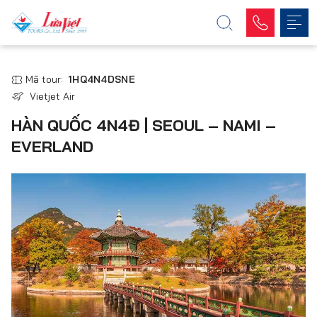
Mã tour:
1HQ4N4DSNE
Vietjet Air
HÀN QUỐC 4N4Đ | SEOUL – NAMI –
EVERLAND