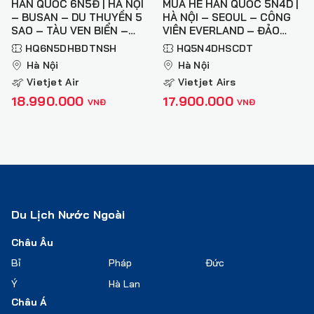
HÀN QUỐC 6N5Đ | HÀ NỘI
MÙA HÈ HÀN QUỐC 5N4D |
– BUSAN – DU THUYỀN 5
HÀ NỘI – SEOUL – CÔNG
SAO – TÀU VEN BIỂN –
VIÊN EVERLAND – ĐẢO
NAMI – SEOUL – HÀ NỘI
NAMI – THÁP NAMSAN
HQ6N5DHBDTNSH
HQ5N4DHSCDT
Hà Nội
Hà Nội
Vietjet Air
Vietjet Airs
18.990.000
17.900.000
VNĐ
VNĐ
Du Lịch Nước Ngoài
Châu Âu
Bỉ
Pháp
Đức
Ý
Hà Lan
Châu Á