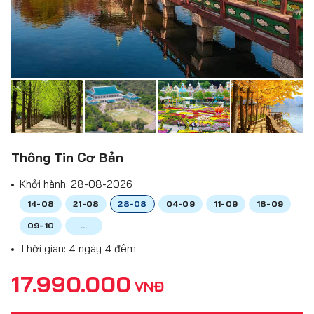
Thông Tin Cơ Bản
Khởi hành:
28-08-2026
14-08
21-08
28-08
04-09
11-09
18-09
09-10
...
Thời gian: 4 ngày 4 đêm
17.990.000
VNĐ