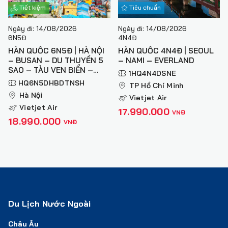
Tiết kiệm
Tiêu chuẩn
Ngày đi: 14/08/2026
Ngày đi: 14/08/2026
6N5Đ
4N4Đ
HÀN QUỐC 6N5Đ | HÀ NỘI
HÀN QUỐC 4N4Đ | SEOUL
– BUSAN – DU THUYỀN 5
– NAMI – EVERLAND
SAO – TÀU VEN BIỂN –
1HQ4N4DSNE
NAMI – SEOUL – HÀ NỘI
HQ6N5DHBDTNSH
TP Hồ Chí Minh
Hà Nội
Vietjet Air
Vietjet Air
17.990.000
VNĐ
18.990.000
VNĐ
Du Lịch Nước Ngoài
Châu Âu