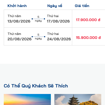
Hộ chiếu còn hạn trên 6 thánG
Chi phí cá nhân, đồ uống, hành lý quá cước, điện thoại,
Khởi hành
Ngày về
Giá tiền
phí giặt là trong khách sạn
Chi phí phòng đơn
(250USD/ người)
Thứ năm
Thứ hai
5
Các chi phí không đề cập trong phần bao gồm
17.900.000 đ
ngày
13/08/2026
17/08/2026
Thuế VAT
Tiền TIP cho HDV và lái xe: 6$/ngày x 5 ngày =
30$/ hành trình tour
Thứ năm
Thứ hai
5
15.900.000 đ
ngày
20/08/2026
24/08/2026
Có Thể Quý Khách Sẽ Thích