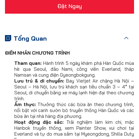
Đặt Ngay
Tổng Quan
ĐIỂM NHẤN CHƯƠNG TRÌNH
Tham quan:
Hành trình 5 ngày khám phá Hàn Quốc mùa
hè qua Seoul, đảo Nami, công viên Everland, tháp
Namsan và cung điện Gyeongbokgung.
Lưu trú & di chuyển:
Bay Vietjet Air chặng Hà Nội –
Seoul – Hà Nội, lưu trú khách sạn tiêu chuẩn 3 – 4* tại
Seoul, di chuyển bằng xe máy lạnh hiện đại theo chương
trình.
Ẩm thực:
Thưởng thức các bữa ăn theo chương trình,
nổi bật với canh sườn bò truyền thống Hàn Quốc và các
bữa ăn tại nhà hàng địa phương.
Hoạt động đặc sắc:
Trải nghiệm làm kim chi, mặc
Hanbok truyền thống, xem Painter Show, vui chơi tại
Everland và tự do mua sắm tại Myeongdong, Shilla Duty