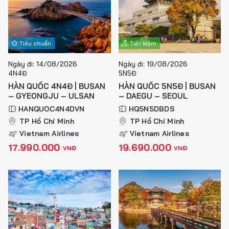
Tiêu chuẩn
Tiết kiệm
Ngày đi: 14/08/2026
Ngày đi: 19/08/2026
4N4Đ
5N5Đ
HÀN QUỐC 4N4Đ | BUSAN
HÀN QUỐC 5N5Đ | BUSAN
– GYEONGJU – ULSAN
– DAEGU – SEOUL
HANQUOC4N4DVN
HQ5N5DBDS
TP Hồ Chí Minh
TP Hồ Chí Minh
Vietnam Airlines
Vietnam Airlines
17.990.000
19.690.000
VNĐ
VNĐ