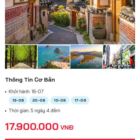
Thông Tin Cơ Bản
Khởi hành:
16-07
13-08
20-08
10-09
17-09
Thời gian: 5 ngày 4 đêm
17.900.000
VNĐ