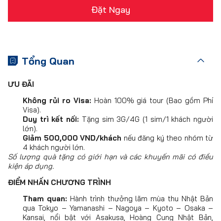
Đặt Ngay
Tổng Quan
ƯU ĐÃI
Không rủi ro Visa:
Hoàn 100% giá tour (Bao gồm Phí
Visa).
Duy trì kết nối:
Tặng sim 3G/4G (1 sim/1 khách người
lớn).
Giảm 500,000 VND/khách
nếu đăng ký theo nhóm từ
4 khách người lớn.
Số lượng quà tặng có giới hạn và các khuyến mãi có điều
kiện áp dụng.
ĐIỂM NHẤN CHƯƠNG TRÌNH
Tham quan:
Hành trình thưởng lãm mùa thu Nhật Bản
qua Tokyo – Yamanashi – Nagoya – Kyoto – Osaka –
Kansai, nổi bật với Asakusa, Hoàng Cung Nhật Bản,