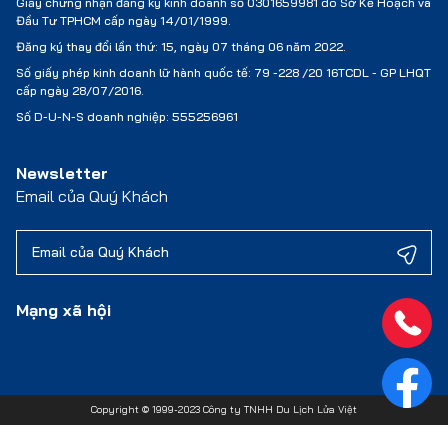
Giấy chứng nhận đăng ký kinh doanh số 0301659981 do Sở Kế Hoạch và
Đầu Tư TPHCM cấp ngày 14/01/1999.
Đăng ký thay đổi lần thứ: 15, ngày 07 tháng 06 năm 2022.
Số giấy phép kinh doanh lữ hành quốc tế:
79 -228 /20 16TCDL - GP LHQT
cấp ngày 28/07/2016.
Số D-U-N-S doanh nghiệp: 555256961
Newsletter
Email của Quý Khách
Mạng xã hội
Copyright © 1999-2023 Công ty TNHH Du Lịch Lửa Việt