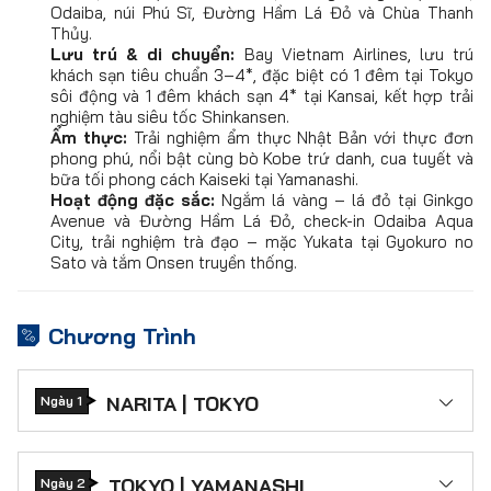
Odaiba, núi Phú Sĩ, Đường Hầm Lá Đỏ và Chùa Thanh
Thủy.
Lưu trú & di chuyển:
Bay Vietnam Airlines, lưu trú
khách sạn tiêu chuẩn 3–4*, đặc biệt có 1 đêm tại Tokyo
sôi động và 1 đêm khách sạn 4* tại Kansai, kết hợp trải
nghiệm tàu siêu tốc Shinkansen.
Ẩm thực:
Trải nghiệm ẩm thực Nhật Bản với thực đơn
phong phú, nổi bật cùng bò Kobe trứ danh, cua tuyết và
bữa tối phong cách Kaiseki tại Yamanashi.
Hoạt động đặc sắc:
Ngắm lá vàng – lá đỏ tại Ginkgo
Avenue và Đường Hầm Lá Đỏ, check-in Odaiba Aqua
City, trải nghiệm trà đạo – mặc Yukata tại Gyokuro no
Sato và tắm Onsen truyền thống.
Chương Trình
NARITA | TOKYO
Ngày 1
ĐÊM 1: TP HỒ CHÍ MINH | NARITA
Tập trung tại ga quốc tế, sân bay Tân Sơn
TOKYO | YAMANASHI
Ngày 2