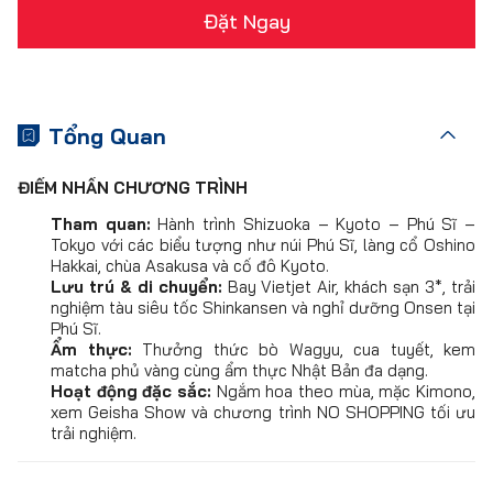
Đặt Ngay
Tổng Quan
ĐIỂM NHẤN CHƯƠNG TRÌNH
Tham quan:
Hành trình Shizuoka – Kyoto – Phú Sĩ –
Tokyo với các biểu tượng như núi Phú Sĩ, làng cổ Oshino
Hakkai, chùa Asakusa và cố đô Kyoto.
Lưu trú & di chuyển:
Bay Vietjet Air, khách sạn 3*, trải
nghiệm tàu siêu tốc Shinkansen và nghỉ dưỡng Onsen tại
Phú Sĩ.
Ẩm thực:
Thưởng thức bò Wagyu, cua tuyết, kem
matcha phủ vàng cùng ẩm thực Nhật Bản đa dạng.
Hoạt động đặc sắc:
Ngắm hoa theo mùa, mặc Kimono,
xem Geisha Show và chương trình NO SHOPPING tối ưu
trải nghiệm.