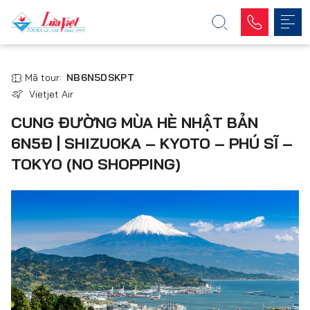
Mã tour:
NB6N5DSKPT
Vietjet Air
CUNG ĐƯỜNG MÙA HÈ NHẬT BẢN
6N5Đ | SHIZUOKA – KYOTO – PHÚ SĨ –
TOKYO (NO SHOPPING)