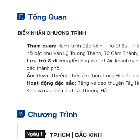
Tổng Quan
ĐIỂM NHẤN CHƯƠNG TRÌNH
Tham quan:
Hành trình Bắc Kinh – Tô Châu – Hà
nổi bật như Vạn Lý Trường Thành, Tử Cấm Thành,
Lưu trú & di chuyển:
Bay Vietjet Air, khách sạn
các thành phố.
Ẩm thực:
Thưởng thức ẩm thực Trung Hoa đa dạng
Hoạt động đặc sắc:
Tặng vé dạo thuyền Tây Hồ
Kinh và các điểm hot tại Thượng Hải.
Chương Trình
Ngày 1
TP.HCM | BẮC KINH