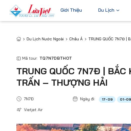
Giới Thiệu
Du Lịch
Du Lịch Nước Ngoài
Châu Á
TRUNG QUỐC 7N7Đ | B
Châu Âu
Du Lịch Nước Ngoài
Bỉ
Du Lịch Trong Nước
Mã tour:
TQ7N7DBTHOT
Pháp
Tour Cao Cấp
TRUNG QUỐC 7N7Đ | BẮC 
Đức
TRẤN – THƯỢNG HẢI
Ý
Hà Lan
7N7Đ
Ngày đi:
17-09
01-0
Xem tất c
Vietjet Air