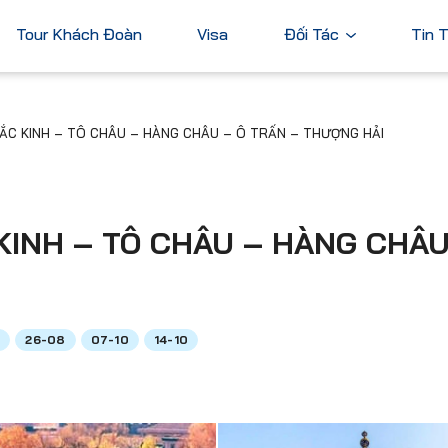
Tour Khách Đoàn
Visa
Đối Tác
Tin 
Ngân Hàng
ẮC KINH – TÔ CHÂU – HÀNG CHÂU – Ô TRẤN – THƯỢNG HẢI
Tài Chính
Châu Á
Châu Úc
Thương Mại
Nhật Bản
Úc
Trung Quốc
KINH – TÔ CHÂU – HÀNG CHÂU
Hàn Quốc
Đài Loan
Dubai
9
26-08
07-10
14-10
ả
Xem tất cả