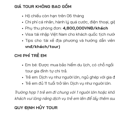
in địa điểm đang hot
Starbucks
uất của Thượng Hải cổ xưa.
Đoàn ă
GIÁ TOUR KHÔNG BAO GỒM
Starbucks lớn nhất Thượng Hải,
Nghỉ đêm tại Thượng Hải.
thương hiệu Louis Vuitton tại Thư
Hộ chiếu còn hạn trên 06 tháng
khổng lồ.
Chi phí cá nhân, hành lý quá cước, điện thoại, gi
Tự do tham quan
phố đi bộ Na
Phụ thu phòng đơn:
4,800,000VNĐ/khách
Thượng Hải, được người dân nơi đây
Visa tái nhập Việt Nam cho khách quốc tịch nướ
hơn 100 năm, khu phố này giờ đây đ
Tips cho tài xế địa phương và hướng dẫn viê
sầm uất bậc nhất tại Thượng Hải.
vnđ/khách/tour)
Quý khách dùng bữa tối, sau đó đoàn
CHI PHÍ TRẺ EM
bay
VJ3901 PVG-SGN 02:00 – 05:4
Em bé: Được mua bảo hiểm du lịch, có chỗ ngồi tr
Các mốc thời gian có giá trị tham kh
tour gia đình tự chi trả.
có thể thay đổi cho phù hợp.
Trẻ em: Dịch vụ như người lớn, ngủ ghép với gia đ
Trẻ em đủ 11 tuổi trở lên: Dịch vụ như người lớn.
Trường hợp 1 trẻ em đi chung với 1 người lớn hoặc kh
khách vui lòng nâng dịch vụ trẻ em lên để lấy thêm su
QUY ĐỊNH HỦY TOUR